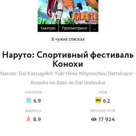
Смотрю
Просмотрено
...
В чужих списках
Наруто: Спортивный фестиваль
Конохи
Naruto: Dai Katsugeki!! Yuki Hime Ninpouchou Dattebayo! -
Konoha no Sato no Dai Undoukai
SHIKIMORI
IMDB
6.9
6.2
ANIMEGO
ПРОСМОТРОВ
8.9
17 924