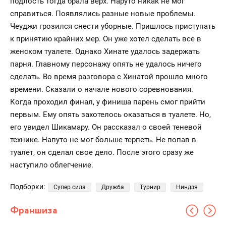
подлость тогда брала верх. Наруто никак не мог
справиться. Появлялись разные новые проблемы.
Чеуджи грозился снести уборные. Пришлось приступать
к принятию крайних мер. Он уже хотел сделать все в
женском туалете. Однако Хинате удалось задержать
парня. Главному персонажу опять не удалось ничего
сделать. Во время разговора с Хинатой прошло много
времени. Сказали о начале нового соревнования.
Когда проходил финал, у финиша парень смог прийти
первым. Ему опять захотелось оказаться в туалете. Но,
его увидел Шикамару. Он рассказал о своей теневой
технике. Напуто не мог больше терпеть. Не попав в
туалет, он сделал свое дело. После этого сразу же
наступило облегчение.
Подборки:
Супер сила
Дружба
Турнир
Ниндзя
Франшиза