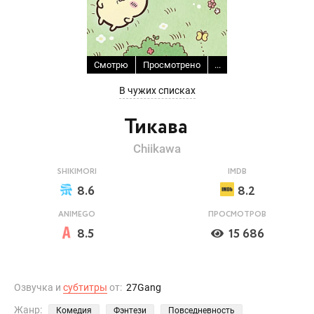
Смотрю
Просмотрено
...
В чужих списках
Тикава
Chiikawa
SHIKIMORI
IMDB
8.6
8.2
ANIMEGO
ПРОСМОТРОВ
8.5
15 686
Озвучка и
субтитры
от:
27Gang
Жанр:
Комедия
Фэнтези
Повседневность