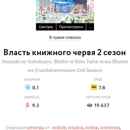
Смотрю
Просмотрено
...
В чужих списках
Власть книжного червя 2 сезон
Honzuki no Gekokujou: Shisho ni Naru Tame ni wa Shudan
wo Erandeiraremasen 2nd Season
SHIKIMORI
IMDB
8.1
7.8
ANIMEGO
ПРОСМОТРОВ
9.3
19 637
Озвучка и
субтитры
от:
AniDUB
,
AniLibria
,
AniStar
,
AnimeVost
,