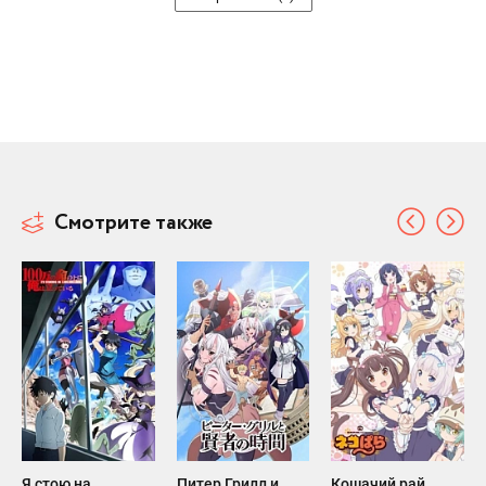
Смотрите также
Я стою на
Питер Грилл и
Кошачий рай