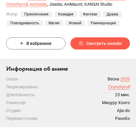
Crunchyroll
,
Animedia
, Jisedai, AniMaunt, KANSAI Studio
Жанр:
Приключения
Комедия
Фэнтези
Драма
Повседневность
Магия
Исекай
Реинкарнация
В избранное
Смотреть онлайн
Информация об аниме
Сезон
Весна
2020
Лицензировано:
Crunchyroll
Длительность:
23 мин.
Режиссер:
Мицуру Хонго
Студия:
Ajia-do
Первоисточник:
Ранобэ