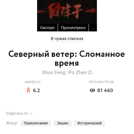
Смотрю
Просмотрено
...
В чужих списках
Северный ветер: Сломанное
время
Shuo Feng: Po Zhen Zi
ANIMEGO
ПРОСМОТРОВ
6.2
81 460
Озвучка от:
-
Жанр:
Приключения
Экшен
Исторический