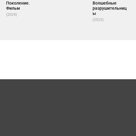
Поколение.
Волшебные
Фильм
разрушительниц
ы
(2024)
(2023)