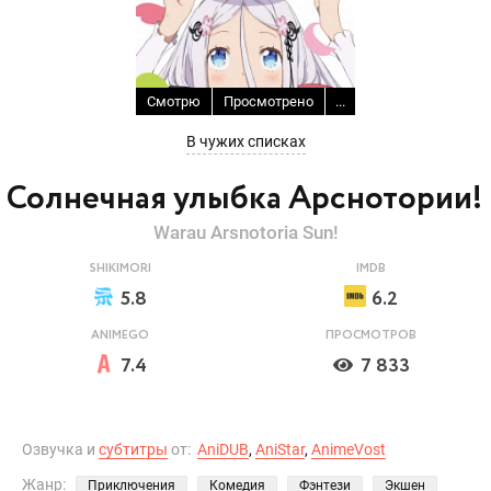
Смотрю
Просмотрено
...
В чужих списках
Солнечная улыбка Арснотории!
Warau Arsnotoria Sun!
SHIKIMORI
IMDB
5.8
6.2
ANIMEGO
ПРОСМОТРОВ
7.4
7 833
Озвучка и
субтитры
от:
AniDUB
,
AniStar
,
AnimeVost
Жанр:
Приключения
Комедия
Фэнтези
Экшен