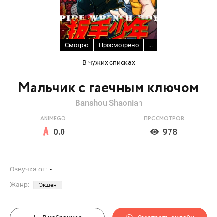
Смотрю
Просмотрено
...
В чужих списках
Мальчик с гаечным ключом
Banshou Shaonian
ANIMEGO
ПРОСМОТРОВ
0.0
978
Озвучка от:
-
Жанр:
Экшен