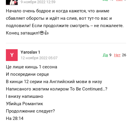
9 ноября 2022 12:59
Начало очень бодрое и когда кажется, что аниме
сбавляет обороты и идёт на слив, вот тут-то вас и
подловили! Если продолжите смотреть -- не пожалеете.
Конец затащил!😎👍
Yaroslav 1
Y
Да
9
Нет
26
12 ноября 2022 05:07
Це лише кинць 1 сесона
И посередини серце
В кинци 12 серии на Английский мови в низу
Написаного жовтим колиром To Be Continued…?
І внизу напишано
Убийца Романтик
Продолжение следует?
На 28:14