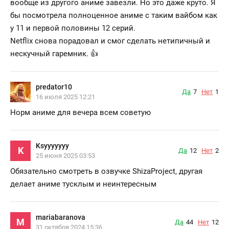
вообще из другого аниме завезли. Но это даже круто. Я
бы посмотрела полноценное аниме с таким вайбом как
у 11 и первой половины 12 серий.
Netflix снова порадовал и смог сделать нетипичный и
нескучный гаремник. 👍
predator10
Да
7
Нет
1
16 июля 2025 12:21
Норм аниме для вечера всем советую
Ksyyyyyyy
K
Да
12
Нет
2
25 июня 2025 03:53
Обязательно смотреть в озвучке ShizaProject, другая
делает аниме тусклым и неинтересным
mariabaranova
M
Да
44
Нет
12
31 октября 2024 15:36