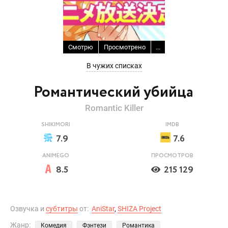
Смотрю
Просмотрено
...
В чужих списках
Романтический убийца
Romantic Killer
SHIKIMORI
IMDB
7.9
7.6
ANIMEGO
ПРОСМОТРОВ
8.5
215 129
Озвучка и
субтитры
от:
AniStar
,
SHIZA Project
Жанр:
Комедия
Фэнтези
Романтика