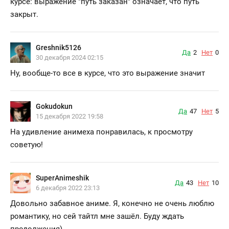
курсе: выражение "путь заказан" означает, что путь
закрыт.
Greshnik5126
Да
2
Нет
0
30 декабря 2024 02:15
Ну, вообще-то все в курсе, что это выражение значит
Gokudokun
Да
47
Нет
5
15 декабря 2022 19:58
На удивление анимеха понравилась, к просмотру
советую!
SuperAnimeshik
Да
43
Нет
10
6 декабря 2022 23:13
Довольно забавное аниме. Я, конечно не очень люблю
романтику, но сей тайтл мне зашёл. Буду ждать
продолжения)