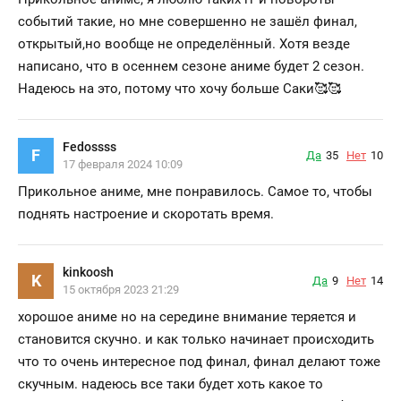
событий такие, но мне совершенно не зашёл финал,
открытый,но вообще не определённый. Хотя везде
написано, что в осеннем сезоне аниме будет 2 сезон.
Надеюсь на это, потому что хочу больше Саки🥰🥰
Fedossss
F
Да
35
Нет
10
17 февраля 2024 10:09
Прикольное аниме, мне понравилось. Самое то, чтобы
поднять настроение и скоротать время.
kinkoosh
K
Да
9
Нет
14
15 октября 2023 21:29
хорошое аниме но на середине внимание теряется и
становится скучно. и как только начинает происходить
что то очень интересное под финал, финал делают тоже
скучным. надеюсь все таки будет хоть какое то