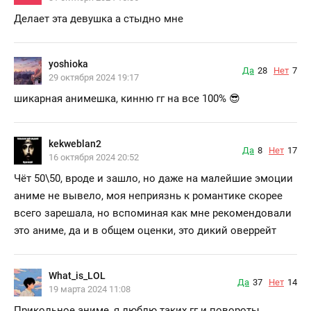
Делает эта девушка а стыдно мне
yoshioka
Да
28
Нет
7
29 октября 2024 19:17
шикарная анимешка, кинню гг на все 100% 😎
kekweblan2
Да
8
Нет
17
16 октября 2024 20:52
Чёт 50\50, вроде и зашло, но даже на малейшие эмоции
аниме не вывело, моя неприязнь к романтике скорее
всего зарешала, но вспоминая как мне рекомендовали
это аниме, да и в общем оценки, это дикий оверрейт
What_is_LOL
Да
37
Нет
14
19 марта 2024 11:08
Прикольное аниме, я люблю таких гг и повороты