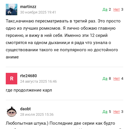
martinzz
Да
2
Нет
3
30 ноября 2025 19:41
Такс,начинаю пересматривать в третий раз. Это просто
одно из лучших ромкомов. Я лично обожаю главную
героиню, и вижу в ней себя. Именно эти 12 серий
смотрятся на одном дыхании,и я рада что узнала о
существовании такого не популярного но достойного
аниме
rte24680
R
Да
8
Нет
4
24 августа 2025 16:46
где продолжение карл
daobt
Да
5
Нет
3
28 июля 2025 15:36
Любопытная штука.) Последние две серии как будто