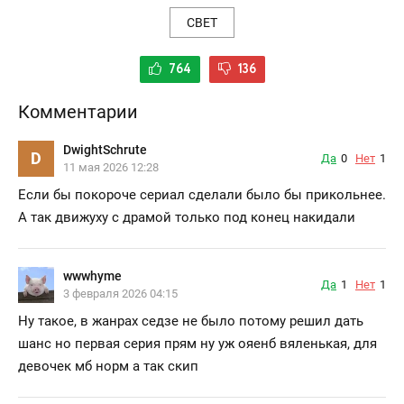
СВЕТ
764
136
Комментарии
DwightSchrute
D
Да
0
Нет
1
11 мая 2026 12:28
Если бы покороче сериал сделали было бы прикольнее.
А так движуху с драмой только под конец накидали
wwwhyme
Да
1
Нет
1
3 февраля 2026 04:15
Ну такое, в жанрах седзе не было потому решил дать
шанс но первая серия прям ну уж ояенб вяленькая, для
девочек мб норм а так скип