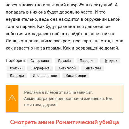
через множество испытаний и курьёзных ситуаций. А
попадать в них она будет довольно часто. И это
неудивительно, ведь она находится в окружении целой
толпы парней. Как будут развиваться дальнейшие
события и как далеко всё это зайдёт не знает никто.
Лишь концовка аниме раскроет все карты на стол, а она
как известно не за горами. Как и возвращение домой.
Подборки:
Супер сила
Дружба
Пародия
Цундэрэ
Хэнсин
3D-графика
Антигерой
Бисёнэны
Дандэрэ
Инопланетяне
Хикикомори
Реклама в плеере от нас не зависит.
Администрация приносит свои извинения. Без
негатива, друзья!
Смотреть аниме Романтический убийца