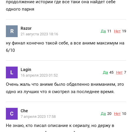
продолжение истории где все таки она найдет себе
одного парня
Razor
R
Да
11
Нет
19
21 августа 2023 18:16
ну финал конечно такой себе, а все аниме максимум на
6/10
Lagin
L
Да
45
Нет
7
16 апреля 2023 01:52
Очень жаль что аниме было обделенно вниманием, это
одно из лучших что я смотрел за последнее время.
Che
C
Да
20
Нет
10
7 апреля 2023 17:58
Не знаю, кто писал описание к сериалу, но держу в