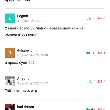
Logmir
L
Да
4
Нет
6
5 апреля 2023 22:18
У манги всего 39 глав они разве целиком не
экранизированы?
dshqmxid
D
Да
13
Нет
8
5 декабря 2022 18:18
а прода будет?🥺
Al_yona
Да
9
Нет
6
3 декабря 2022 14:07
Тайтл огонь 🔥🔥🔥
bad dream
Да
40
Нет
3