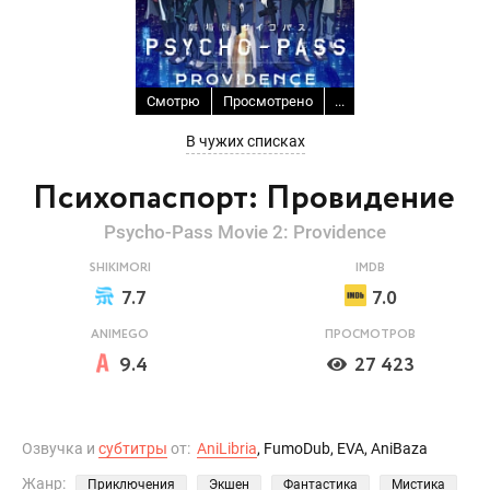
Смотрю
Просмотрено
...
В чужих списках
Психопаспорт: Провидение
Psycho-Pass Movie 2: Providence
SHIKIMORI
IMDB
7.7
7.0
ANIMEGO
ПРОСМОТРОВ
9.4
27 423
Озвучка и
субтитры
от:
AniLibria
, FumoDub, EVA, AniBaza
Жанр:
Приключения
Экшен
Фантастика
Мистика