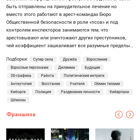
быть отправлены на принудительное лечение но
вместо этого работают в арест-командах Бюро
Общественной безопасности в роли «псов» и под
контролем инспекторов занимаются тем, что
арестовывают или уничтожают других преступников,
чей коэффициент зашкаливает все разумные пределы…
Подборки:
Супер сила
Дружба
Взросление
Взрослые персонажи
Дилемма
Будущее
3D-графика
Работа
Политические интриги
Антиутопия
Восстание
Учителя
Обмен телами
Киборги
Полиция
Раздвоение личности
Киберпанк
Шпионы
Франшиза