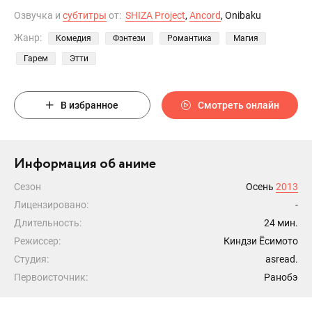
Озвучка и
субтитры
от:
SHIZA Project
,
Ancord
, Onibaku
Жанр:
Комедия
Фэнтези
Романтика
Магия
Гарем
Этти
В избранное
Смотреть онлайн
Информация об аниме
Сезон
Осень
2013
Лицензировано:
-
Длительность:
24 мин.
Режиссер:
Киндзи Ёсимото
Студия:
asread.
Первоисточник:
Ранобэ