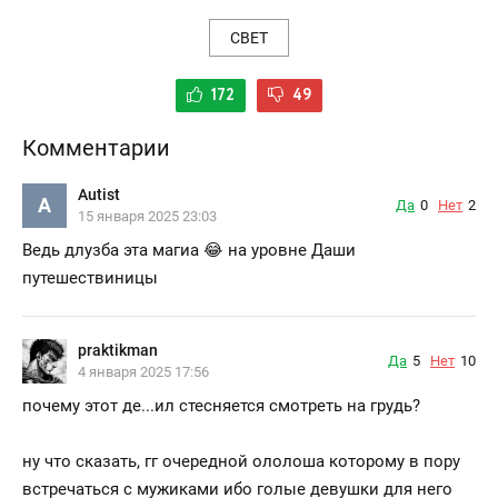
СВЕТ
172
49
Комментарии
Autist
A
Да
0
Нет
2
15 января 2025 23:03
Ведь длузба эта магиа 😂 на уровне Даши
путешествиницы
praktikman
Да
5
Нет
10
4 января 2025 17:56
почему этот де...ил стесняется смотреть на грудь?
ну что сказать, гг очередной ололоша которому в пору
встречаться с мужиками ибо голые девушки для него