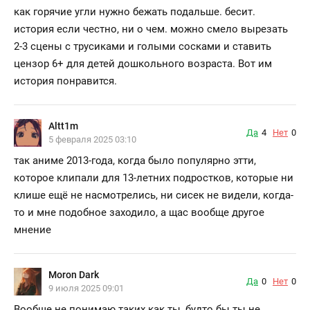
как горячие угли нужно бежать подальше. бесит.
история если честно, ни о чем. можно смело вырезать
2-3 сцены с трусиками и голыми сосками и ставить
цензор 6+ для детей дошкольного возраста. Вот им
история понравится.
Altt1m
Да
4
Нет
0
5 февраля 2025 03:10
так аниме 2013-года, когда было популярно этти,
которое клипали для 13-летних подростков, которые ни
клише ещё не насмотрелись, ни сисек не видели, когда-
то и мне подобное заходило, а щас вообще другое
мнение
Moron Dark
Да
0
Нет
0
9 июля 2025 09:01
Вообще не понимаю таких как ты, будто бы ты не