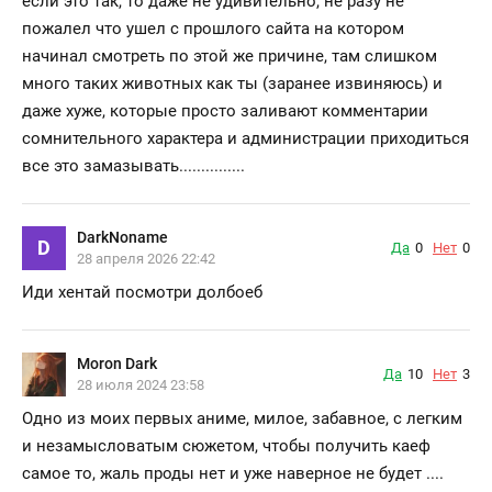
если это так, то даже не удивительно, не разу не
пожалел что ушел с прошлого сайта на котором
начинал смотреть по этой же причине, там слишком
много таких животных как ты (заранее извиняюсь) и
даже хуже, которые просто заливают комментарии
сомнительного характера и администрации приходиться
все это замазывать...............
DarkNoname
D
Да
0
Нет
0
28 апреля 2026 22:42
Иди хентай посмотри долбоеб
Moron Dark
Да
10
Нет
3
28 июля 2024 23:58
Одно из моих первых аниме, милое, забавное, с легким
и незамысловатым сюжетом, чтобы получить каеф
самое то, жаль проды нет и уже наверное не будет ....