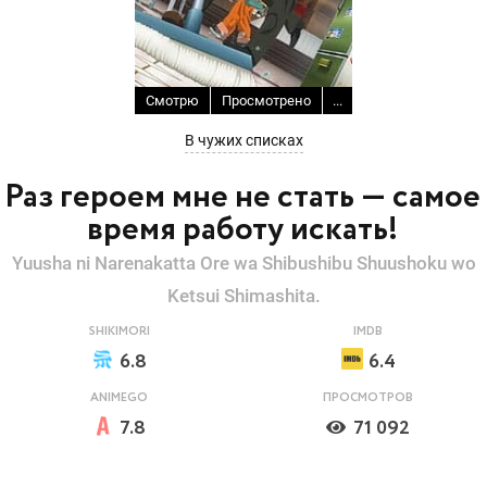
Смотрю
Просмотрено
...
В чужих списках
Раз героем мне не стать — самое
время работу искать!
Yuusha ni Narenakatta Ore wa Shibushibu Shuushoku wo
Ketsui Shimashita.
SHIKIMORI
IMDB
6.8
6.4
ANIMEGO
ПРОСМОТРОВ
7.8
71 092