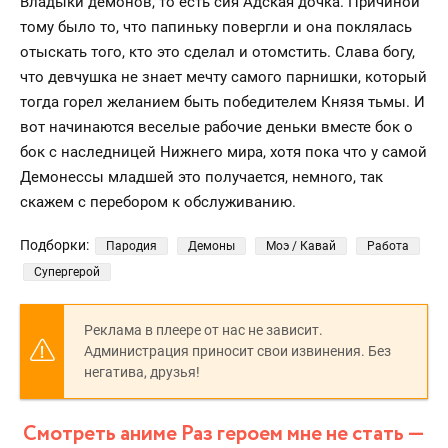
Владыки демонов, то есть сия Адская дочка. Причиной
тому было то, что папиньку повергли и она поклялась
отыскать того, кто это сделал и отомстить. Слава богу,
что девчушка не знает мечту самого парнишки, который
тогда горел желанием быть победителем Князя тьмы. И
вот начинаются веселые рабочие деньки вместе бок о
бок с наследницей Нижнего мира, хотя пока что у самой
Демонессы младшей это получается, немного, так
скажем с перебором к обслуживанию.
Подборки:
Пародия
Демоны
Моэ / Кавай
Работа
Супергерой
Реклама в плеере от нас не зависит.
Администрация приносит свои извинения. Без
негатива, друзья!
Смотреть аниме Раз героем мне не стать —