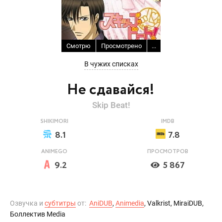
Смотрю
Просмотрено
...
В чужих списках
Не сдавайся!
Skip Beat!
SHIKIMORI
IMDB
8.1
7.8
ANIMEGO
ПРОСМОТРОВ
9.2
5 867
Озвучка и
субтитры
от:
AniDUB
,
Animedia
, Valkrist, MiraiDUB,
Боллектив Media