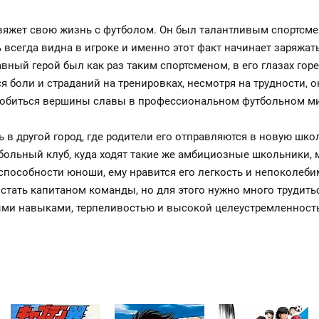
 свяжет свою жизнь с футболом. Он был талантливым спортсм
всегда видна в игроке и именно этот факт начинает заряжать
вный герой был как раз таким спортсменом, в его глазах гор
я боли и страданий на тренировках, несмотря на трудности, 
добиться вершины славы в профессиональном футбольном ми
 в другой город, где родители его отправляются в новую шко
больный клуб, куда ходят такие же амбициозные школьники, 
способности юноши, ему нравится его легкость и непоколеби
стать капитаном команды, но для этого нужно много трудитьс
ыми навыками, терпеливостью и высокой целеустремленност