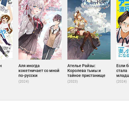
н
Аля иногда
Ателье Райзы:
Если 
кокетничает со мной
Королева тьмы и
стала
по-русски
тайное пристанище
младш
(2024)
(2023)
(2024)