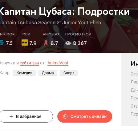
Капитан Цубаса: Подростки
Captain Tsubasa Season 2: Junior Youth-hen
SHIKIMORI
IMDB
ANIMEGO
ПРОСМОТРОВ
7.5
7.9
8.7
8 267
Ин
Озвучка и
субтитры
от:
AnimeVost
Жанр:
Комедия
Драма
Спорт
Сез
Лиц
Дли
Реж
Сту
Пер
В избранное
Смотреть онлайн