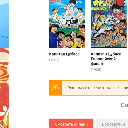
Капитан Цубаса
Капитан Цубаса:
Европейский
(1983)
финал
(1985)
Реклама в плеере от нас не зав
См
Смотреть онлайн
Все озвучки