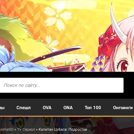
мы
Спешл
OVA
ONA
Топ 100
Онгоинги
AnimeGO
»
TV Сериал
» Капитан Цубаса: Подростки