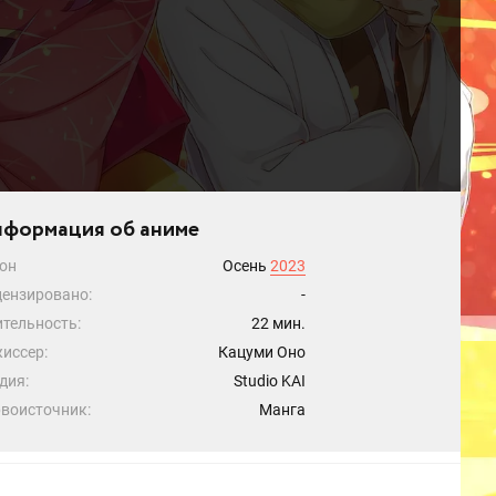
формация об аниме
он
Осень
2023
ензировано:
-
тельность:
22 мин.
иссер:
Кацуми Оно
дия:
Studio KAI
воисточник:
Манга