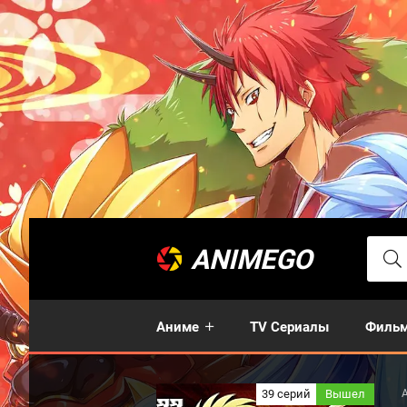
ANIMEGO
Аниме
TV Сериалы
Филь
39 серий
Вышел