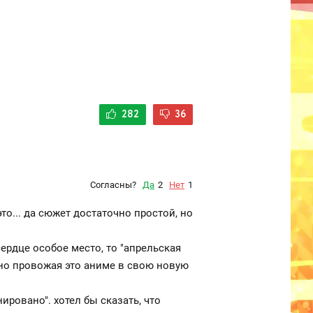
282
36
Согласны?
Да
2
Нет
1
то... да сюжет достаточно простой, но
ердце особое место, то "апрельская
о. но провожая это аниме в свою новую
ировано". хотел бы сказать, что