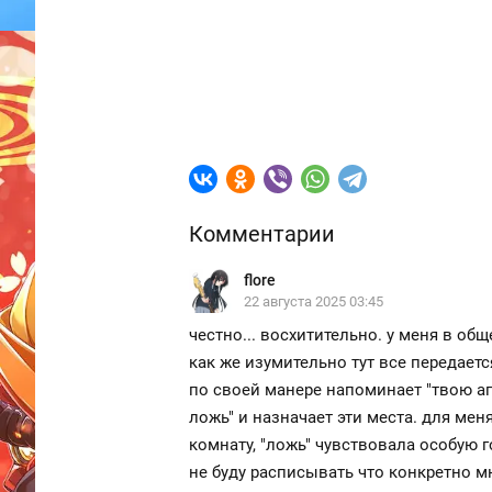
Комментарии
flore
22 августа 2025 03:45
честно... восхитительно. у меня в об
как же изумительно тут все передаетс
по своей манере напоминает "твою ап
ложь" и назначает эти места. для меня
комнату, "ложь" чувствовала особую г
не буду расписывать что конкретно мн