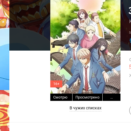
16+
Смотрю
Просмотрено
...
В чужих списках