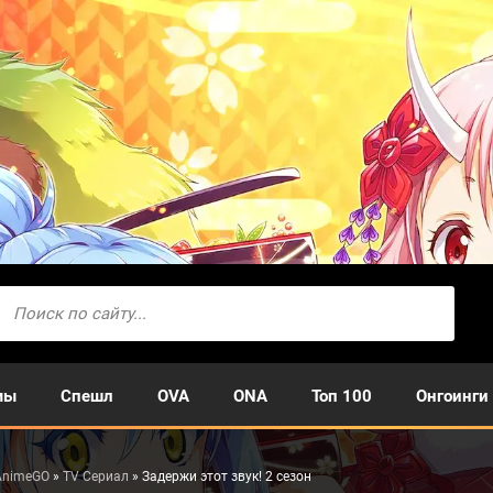
мы
Спешл
OVA
ONA
Топ 100
Онгоинги
AnimeGO
»
TV Сериал
» Задержи этот звук! 2 сезон