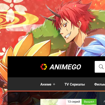
ANIMEGO
Аниме
TV Сериалы
Филь
13 серий
Вышел