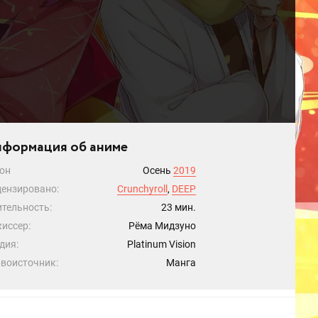
формация об аниме
он
Осень
2019
ензировано:
Crunchyroll
,
DEEP
тельность:
23 мин.
иссер:
Рёма Мидзуно
дия:
Platinum Vision
воисточник:
Манга