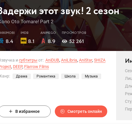
Задержи этот звук! 2 сезон
Kono Oto Tomare! Part 2
SHIKIMORI
IMDB
ANIMEGO
ПРОСМОТРОВ
8.4
8.1
8.9
52 261
Ин
Озвучка и
субтитры
от:
AniDUB
,
AniLibria
,
AniStar
,
SHIZA
Project
,
DEEP
,
Flarrow Films
Сез
Жанр:
Драма
Романтика
Школа
Музыка
Лиц
Дли
Реж
Сту
Пер
В избранное
Смотреть онлайн