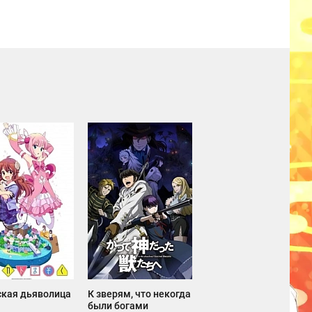
ская дьяволица
К зверям, что некогда
были богами