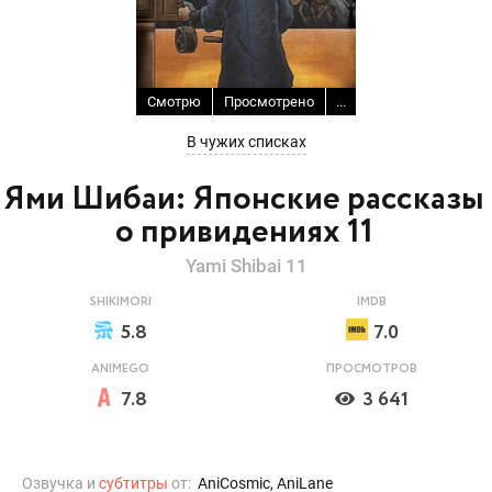
Смотрю
Просмотрено
...
В чужих списках
Ями Шибаи: Японские рассказы
о привидениях 11
Yami Shibai 11
SHIKIMORI
IMDB
5.8
7.0
ANIMEGO
ПРОСМОТРОВ
7.8
3 641
Озвучка и
субтитры
от:
AniCosmic, AniLane