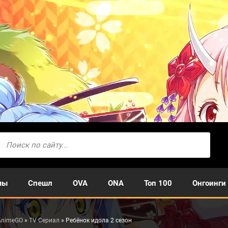
мы
Спешл
OVA
ONA
Топ 100
Онгоинги
AnimeGO
»
TV Сериал
» Ребёнок идола 2 сезон