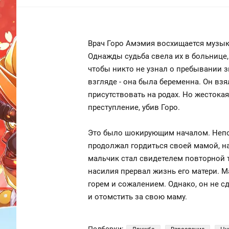
Врач Горо Амэмия восхищается музык
Однажды судьба свела их в больнице,
чтобы никто не узнал о пребывании з
взгляде - она была беременна. Он взя
присутствовать на родах. Но жесток
преступление, убив Горо.
Это было шокирующим началом. Непо
продолжал гордиться своей мамой, на
мальчик стал свидетелем повторной т
насилия прервал жизнь его матери. М
горем и сожалением. Однако, он не 
и отомстить за свою маму.