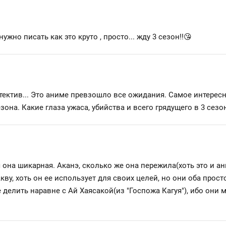
но писать как это круто , просто... жду 3 сезон!!😘
тектив... Это аниме превзошло все ожидания. Самое интересн
на. Какие глаза ужаса, убийства и всего грядущего в 3 сезо
ая она шикарная. Аканэ, сколько же она пережила(хоть это и а
кву, хоть он ее использует для своих целей, но они оба про
ее делить наравне с Ай Хаясакой(из "Госпожа Кагуя"), ибо они