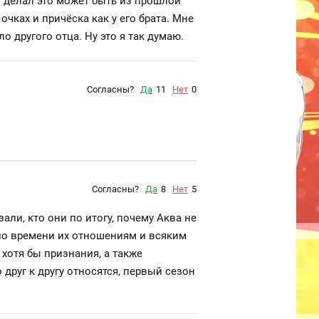
н делал это может быть из прошлой
чках и причёска как у его брата. Мне
 другого отца. Ну это я так думаю.
Согласны?
Да
11
Нет
0
Согласны?
Да
8
Нет
5
али, кто они по итогу, почему Аква не
мало времени их отношениям и всяким
хотя бы признания, а также
о друг к другу относятся, первый сезон