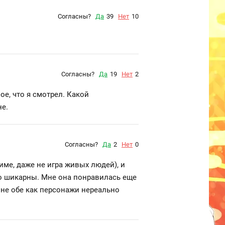
Согласны?
Да
39
Нет
10
Согласны?
Да
19
Нет
2
ое, что я смотрел. Какой
не.
Согласны?
Да
2
Нет
0
ниме, даже не игра живых людей), и
сто шикарны. Мне она понравилась еще
 мне обе как персонажи нереально