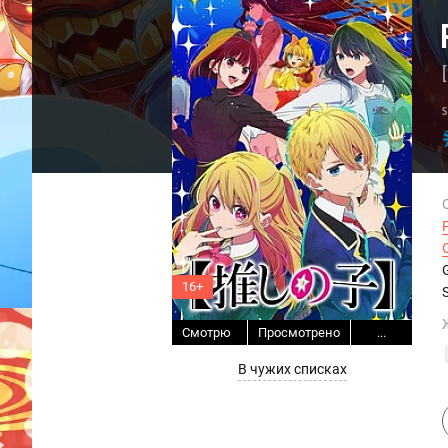
16+
Смотрю
Просмотрено
...
В чужих списках