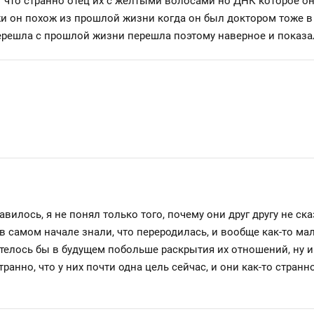
т что странно отец их с желтыми волосами но ДНК которое о
и он похож из прошлой жизни когда он был доктором тоже в о
решла с прошлой жизни перешла поэтому наверное и показало
илось, я не понял только того, почему они друг другу не сказ
и в самом начале знали, что переродилась, и вообще как-то 
отелось бы в будущем побольше раскрытия их отношений, ну и 
ранно, что у них почти одна цель сейчас, и они как-то странн