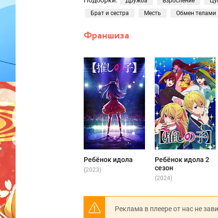
Подборки:
Дружба
Взросление
Цу
Брат и сестра
Месть
Обмен телами
Франшиза
Ребёнок идола
Ребёнок идола 2
сезон
(2023)
(2024)
Реклама в плеере от нас не зав