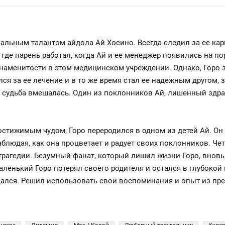
альным талантом айдола Ай Хосино. Всегда следил за ее ка
 где парень работал, когда Ай и ее менеджер появились на по
наменитости в этом медицинском учреждении. Однако, Горо з
лся за ее лечение и в то же время стал ее надежным другом, 
ая судьба вмешалась. Один из поклонников Ай, лишенный здр
стижимым чудом, Горо переродился в одном из детей Ай. О
блюдая, как она процветает и радует своих поклонников. Чет
рагедии. Безумный фанат, который лишил жизни Горо, вновь
аленький Горо потерял своего родителя и остался в глубокой
сдался. Решил использовать свои воспоминания и опыт из пр