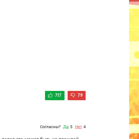
717
79
Согласны?
Да
5
Нет
4