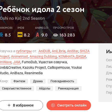
Ребёнок идола 2 сезон
[Oshi no Ko] 2nd Season
SHIKIMORI
IMDB
ANIMEGO
ПРОСМОТРОВ
8.5
8.2
9.0
163 283
Ин
Озвучка и
субтитры
от:
AniDUB
,
AniLibria
,
AniStar
,
SHIZA
Project
,
AnimeVost
,
Amazing Dubbing
,
КОМНАТА ДИДИ
,
Сез
OnWave
,
JAM
, FumoDub, Ушастая озвучка,
Лиц
Greb&Creative, Kazoku Project, CalliopeHouse, Youkai
Studio, AniBaza, Reanimedia
Дли
Реж
Жанр:
Фэнтези
Драма
Повседневность
Сту
Сверхъестественное
Айдолы
Реинкарнация
Пер
В избранное
Смотреть онлайн