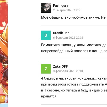
Fushigura
28 марта 2025 19:33
Моё официально любимое аниме. Не нуж
Dranik Daniil
D
6 февраля 2025 22:35
Романтика, жизнь, ужасы, мистика, де
непревзойдённый поворот в конце сезо
ZakarOFF
Z
3 февраля 2025 23:04
4 Серия, в частности концовка... как
при всем этом готова поддерживать А
в 1 сезоне, но теперь я буду видимо 
нравятся.