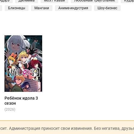
ндэрэ
Дилемма
Моэ / Кавай
Любовный треугольник
Кудэ
Близнецы
Мангаки
Аниме-индустрия
Шоу-бизнес
Ребёнок идола 3
сезон
(2026)
исит. Администрация приносит свои извинения. Без негатива, друзь