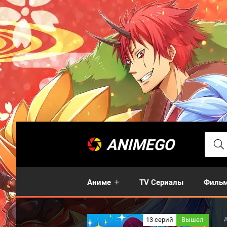
ANIMEGO
Аниме
TV Сериалы
Филь
13 серий
Вышел