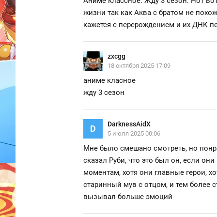
Аниме классное. Жду 3 сезон. Нот во
жизни так как Аква с братом не похож
кажется с перерождением и их ДНК пе
zxcgg
18 октября 2025 17:09
аниме класное
жду 3 сезон
DarknessAidX
D
5 июля 2025 00:06
Мне было смешано смотреть, но понрав
сказал Руби, что это был он, если он
моментам, хотя они главные герои, х
старинный мув с отцом, и тем более ст
вызывал больше эмоций