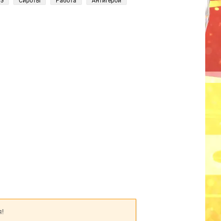
рэ
Сироты
Работа
Антигерой
я!