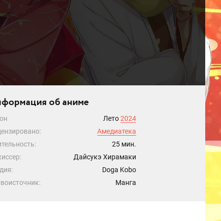
формация об аниме
он
Лето
2024
ензировано:
Амедиатека
тельность:
25 мин.
иссер:
Дайсукэ Хирамаки
дия:
Doga Kobo
воисточник:
Манга