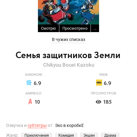
Смотрю
Просмотрено
...
В чужих списках
Семья защитников Земли
Chikyuu Bouei Kazoku
SHIKIMORI
IMDB
6.9
6.9
ANIMEGO
ПРОСМОТРОВ
10
185
Озвучка и
субтитры
от:
Эхо в коробкЕ
Жанр:
Приключения
Комедия
Экшен
Драма