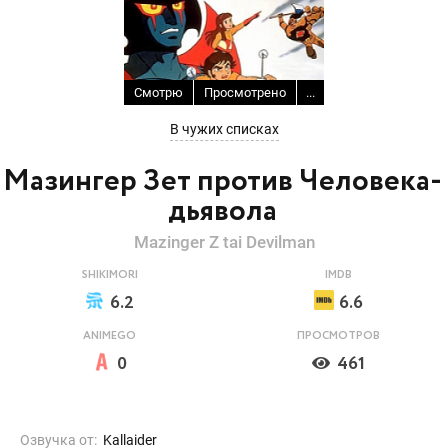
Смотрю
Просмотрено
...
В чужих списках
Мазингер Зет против Человека-
дьявола
Mazinger Z tai Devilman
SHIKIMORI
IMDB
6.2
6.6
ANIMEGO
ПРОСМОТРОВ
0
461
Озвучка от:
Kallaider