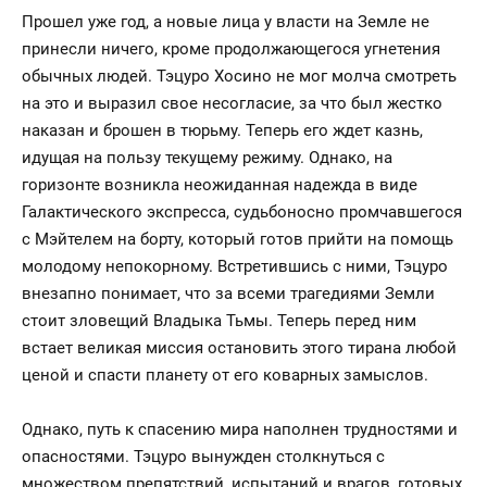
Прошел уже год, а новые лица у власти на Земле не
принесли ничего, кроме продолжающегося угнетения
обычных людей. Тэцуро Хосино не мог молча смотреть
на это и выразил свое несогласие, за что был жестко
наказан и брошен в тюрьму. Теперь его ждет казнь,
идущая на пользу текущему режиму. Однако, на
горизонте возникла неожиданная надежда в виде
Галактического экспресса, судьбоносно промчавшегося
с Мэйтелем на борту, который готов прийти на помощь
молодому непокорному. Встретившись с ними, Тэцуро
внезапно понимает, что за всеми трагедиями Земли
стоит зловещий Владыка Тьмы. Теперь перед ним
встает великая миссия остановить этого тирана любой
ценой и спасти планету от его коварных замыслов.
Однако, путь к спасению мира наполнен трудностями и
опасностями. Тэцуро вынужден столкнуться с
множеством препятствий, испытаний и врагов, готовых