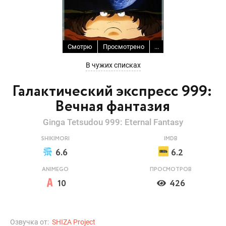
Смотрю
Просмотрено
...
В чужих списках
Галактический экспресс 999:
Вечная фантазия
Ginga Tetsudou 999: Eternal Fantasy
SHIKIMORI
IMDB
6.6
6.2
ANIMEGO
ПРОСМОТРОВ
10
426
Озвучка от:
SHIZA Project