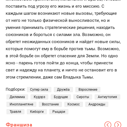
поставить под угрозу его жизнь и его миссию. С
каждым шагом возникают новые вызовы, требующие
от него не только физической выносливости, но и
умения принимать стратегические решения, находить
союзников и бороться с силами зла. Возможно, он
обретет неожиданных союзников и найдет новые силы,
которые помогут ему в борьбе против тьмы. Возможно,
в этой борьбе он обретет спасение для Земли. Но одно
ясно - парень готов пойти до конца, чтобы принести
свет и надежду на планету, и ничто не остановит его в
этом стремлении, даже сам Владыка Тьмы.
Подборки:
Супер сила
Дружба
Взросление
Дилемма
Кудэрэ
Будущее
Сироты
Антиутопия
Инопланетяне
Восстание
Космос
Андроиды
Травля
Киборги
Рыцари
Франшиза