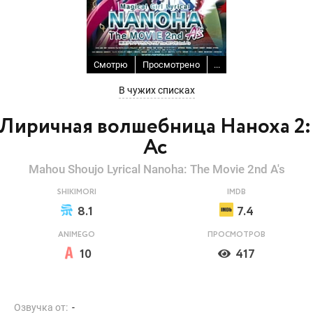
Смотрю
Просмотрено
...
В чужих списках
Лиричная волшебница Наноха 2:
Ас
Mahou Shoujo Lyrical Nanoha: The Movie 2nd A's
SHIKIMORI
IMDB
8.1
7.4
ANIMEGO
ПРОСМОТРОВ
10
417
Озвучка от:
-