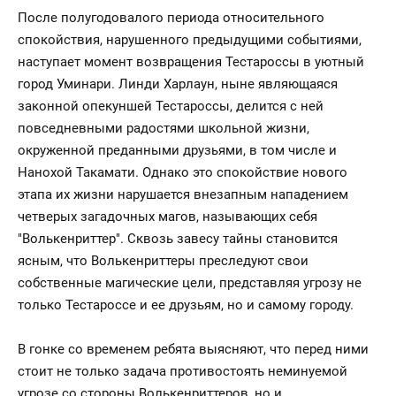
После полугодовалого периода относительного
спокойствия, нарушенного предыдущими событиями,
наступает момент возвращения Тестароссы в уютный
город Уминари. Линди Харлаун, ныне являющаяся
законной опекуншей Тестароссы, делится с ней
повседневными радостями школьной жизни,
окруженной преданными друзьями, в том числе и
Нанохой Такамати. Однако это спокойствие нового
этапа их жизни нарушается внезапным нападением
четверых загадочных магов, называющих себя
"Волькенриттер". Сквозь завесу тайны становится
ясным, что Волькенриттеры преследуют свои
собственные магические цели, представляя угрозу не
только Тестароссе и ее друзьям, но и самому городу.
В гонке со временем ребята выясняют, что перед ними
стоит не только задача противостоять неминуемой
угрозе со стороны Волькенриттеров, но и