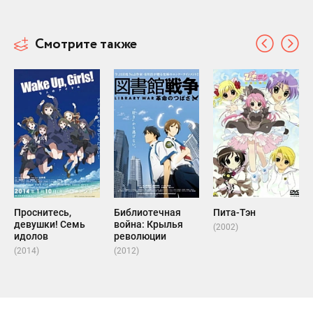
Смотрите также
Проснитесь,
Библиотечная
Пита-Тэн
девушки! Семь
война: Крылья
(2002)
идолов
революции
(2014)
(2012)