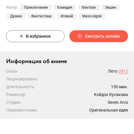
Жанр:
Приключения
Комедия
Фэнтези
Экшен
Драма
Фантастика
Исекай
Махо-сёдзё
В избранное
Смотреть онлайн
Информация об аниме
Сезон
Лето
2012
Лицензировано:
-
Длительность:
150 мин.
Режиссер:
Кэйдзо Кусакава
Студия:
Seven Arcs
Первоисточник:
Оригинальная идея