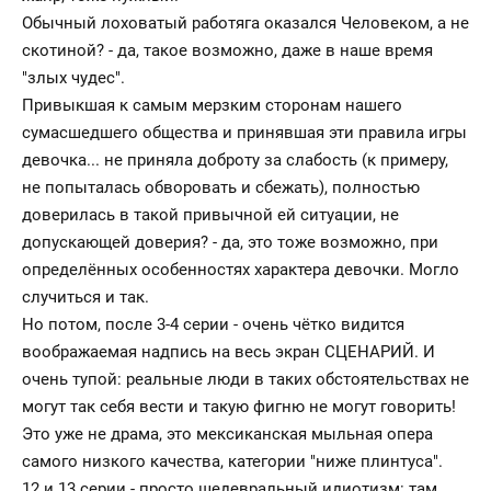
Обычный лоховатый работяга оказался Человеком, а не
скотиной? - да, такое возможно, даже в наше время
"злых чудес".
Привыкшая к самым мерзким сторонам нашего
сумасшедшего общества и принявшая эти правила игры
девочка... не приняла доброту за слабость (к примеру,
не попыталась обворовать и сбежать), полностью
доверилась в такой привычной ей ситуации, не
допускающей доверия? - да, это тоже возможно, при
определённых особенностях характера девочки. Могло
случиться и так.
Но потом, после 3-4 серии - очень чётко видится
воображаемая надпись на весь экран СЦЕНАРИЙ. И
очень тупой: реальные люди в таких обстоятельствах не
могут так себя вести и такую фигню не могут говорить!
Это уже не драма, это мексиканская мыльная опера
самого низкого качества, категории "ниже плинтуса".
12 и 13 серии - просто шедевральный идиотизм: там