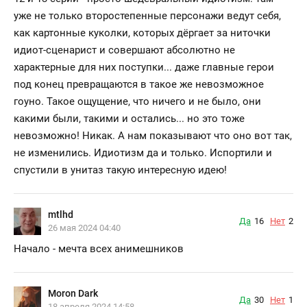
уже не только второстепенные персонажи ведут себя,
как картонные куколки, которых дёргает за ниточки
идиот-сценарист и совершают абсолютно не
характерные для них поступки... даже главные герои
под конец превращаются в такое же невозможное
гоуно. Такое ощущение, что ничего и не было, они
какими были, такими и остались... но это тоже
невозможно! Никак. А нам показывают что оно вот так,
не изменились. Идиотизм да и только. Испортили и
спустили в унитаз такую интересную идею!
mtlhd
Да
16
Нет
2
26 мая 2024 04:40
Начало - мечта всех анимешников
Moron Dark
Да
30
Нет
1
18 апреля 2024 14:58