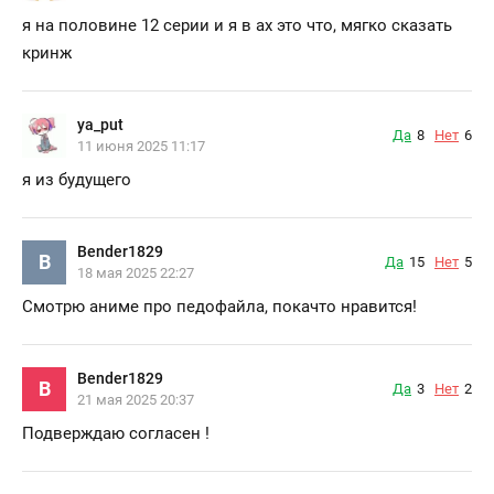
я на половине 12 серии и я в ах это что, мягко сказать
кринж
ya_put
Да
8
Нет
6
11 июня 2025 11:17
я из будущего
Bender1829
B
Да
15
Нет
5
18 мая 2025 22:27
Смотрю аниме про педофайла, покачто нравится!
Bender1829
B
Да
3
Нет
2
21 мая 2025 20:37
Подверждаю согласен !