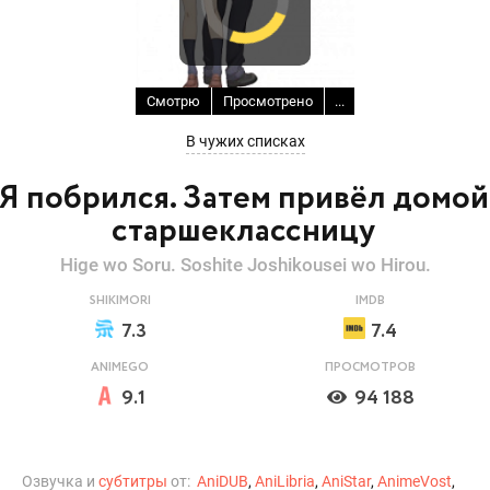
Смотрю
Просмотрено
...
В чужих списках
Я побрился. Затем привёл домой
старшеклассницу
Hige wo Soru. Soshite Joshikousei wo Hirou.
SHIKIMORI
IMDB
7.3
7.4
ANIMEGO
ПРОСМОТРОВ
9.1
94 188
Озвучка и
субтитры
от:
AniDUB
,
AniLibria
,
AniStar
,
AnimeVost
,