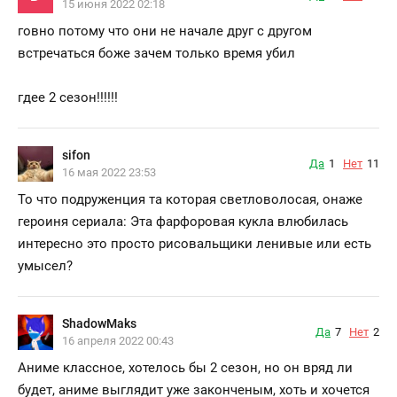
15 июня 2022 02:18
говно потому что они не начале друг с другом
встречаться боже зачем только время убил
гдее 2 сезон!!!!!!
sifon
Да
1
Нет
11
16 мая 2022 23:53
То что подруженция та которая светловолосая, онаже
героиня сериала: Эта фарфоровая кукла влюбилась
интересно это просто рисовальщики ленивые или есть
умысел?
ShadowMaks
Да
7
Нет
2
16 апреля 2022 00:43
Аниме классное, хотелось бы 2 сезон, но он вряд ли
будет, аниме выглядит уже законченым, хоть и хочется