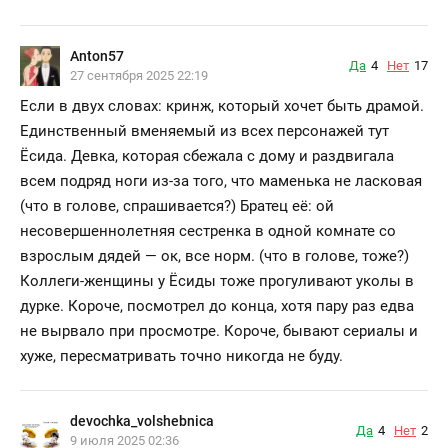
Anton57
Да
4
Нет
17
27 сентября 2025 22:19
Если в двух словах: кринж, который хочет быть драмой.
Единственный вменяемый из всех персонажей тут
Ёсида. Девка, которая сбежала с дому и раздвигала
всем подряд ноги из-за того, что маменька не ласковая
(что в голове, спрашивается?) Братец её: ой
несовершеннолетняя сестренка в одной комнате со
взрослым дядей — ок, все норм. (что в голове, тоже?)
Коллеги-женщины у Ёсиды тоже прогуливают уколы в
дурке. Короче, посмотрел до конца, хотя пару раз едва
не вырвало при просмотре. Короче, бывают сериалы и
хуже, пересматривать точно никогда не буду.
devochka_volshebnica
Да
4
Нет
2
9 июля 2025 02:36