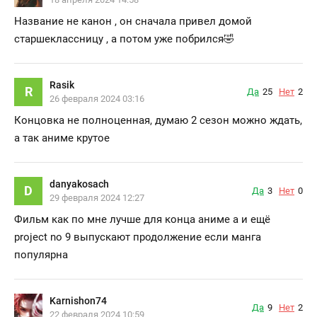
Название не канон , он сначала привел домой
старшеклассницу , а потом уже побрился🤣
Rasik
R
Да
25
Нет
2
26 февраля 2024 03:16
Концовка не полноценная, думаю 2 сезон можно ждать,
а так аниме крутое
danyakosach
D
Да
3
Нет
0
29 февраля 2024 12:27
Фильм как по мне лучше для конца аниме а и ещё
project no 9 выпускают продолжение если манга
популярна
Karnishon74
Да
9
Нет
2
22 февраля 2024 10:59