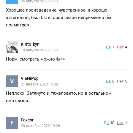
26 августа 2023 09:21
Хорошее произведение, чувственное, и хорошо
затягивает, был бы второй сезон непременно бы
посмотрел .
Kirito_kyn
Да
7
Нет
4
18 августа 2023 08:21
Норм, смотреть можно 👍👀
VlaNiPop
V
Да
6
Нет
5
21 января 2023 16:08
Неплохо. Затянуто и тяжеловато, но в остальном
смотрится.
Foxcor
F
Да
10
Нет
1
20 декабря 2022 19:28