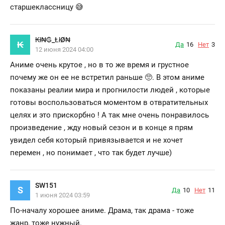
старшеклассницу 😅
₭ł₦₲_ⱠłØ₦
₭
Да
16
Нет
3
12 июня 2024 04:00
Аниме очень крутое , но в то же время и грустное
почему же он ее не встретил раньше 🥺. В этом аниме
показаны реалии мира и прогнилости людей , которые
готовы воспользоваться моментом в отвратительных
целях и это прискорбно ! А так мне очень понравилось
произведение , жду новый сезон и в конце я прям
увидел себя который привязывается и не хочет
перемен , но понимает , что так будет лучше)
SW151
S
Да
10
Нет
11
1 июня 2024 03:59
По-началу хорошее аниме. Драма, так драма - тоже
жанр, тоже нужный.