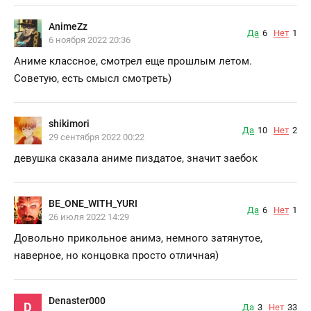
AnimeZz
Да
6
Нет
1
6 ноября 2022 20:36
Аниме классное, смотрел еще прошлым летом.
Советую, есть смысл смотреть)
shikimori
Да
10
Нет
2
29 сентября 2022 00:22
девушка сказала аниме пиздатое, значит заебок
BE_ONE_WITH_YURI
Да
6
Нет
1
26 июля 2022 14:29
Довольно прикольное анимэ, немного затянутое,
наверное, но концовка просто отличная)
Denaster000
D
Да
3
Нет
33