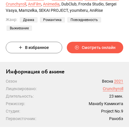
Crunchyroll
,
AniFilm
,
Animedia
, DubClub, Fronda Studio, Sergei
Vasya, Mamzelka, SEKAI PROJECT, youmiteru, AniRise
Жанр:
Драма
Романтика
Повседневность
Выживание
В избранное
Смотреть онлайн
Информация об аниме
Сезон
Весна
2021
Лицензировано:
Crunchyroll
Длительность:
23 мин.
Режиссер:
Манабу Камикита
Студия:
Project No.9
Первоисточник:
Ранобэ