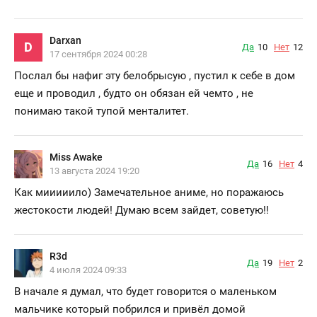
Darxan
D
Да
10
Нет
12
17 сентября 2024 00:28
Послал бы нафиг эту белобрысую , пустил к себе в дом
еще и проводил , будто он обязан ей чемто , не
понимаю такой тупой менталитет.
Miss Awake
Да
16
Нет
4
13 августа 2024 19:20
Как мииииило) Замечательное аниме, но поражаюсь
жестокости людей! Думаю всем зайдет, советую!!
R3d
Да
19
Нет
2
4 июля 2024 09:33
В начале я думал, что будет говорится о маленьком
мальчике который побрился и привёл домой