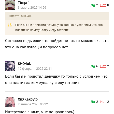
Timprf
Да
2
Нет
0
3 марта 2025 14:56
Цитата: SHQ4uk
Если бы я и приютил девушку то только с условием что она
платит за коммуналку и еду готовит
Согласен ведь если что пойдет не так то можно сказать
что она как жилец и вопросов нет
SHQ4uk
Да
6
Нет
2
10 февраля 2025 22:11
Если бы я и приютил девушку то только с условием что
она платит за коммуналку и еду готовит
XnXKakoyto
Да
2
Нет
2
2 января 2025 00:22
Интересное аниме, мне понравилось)