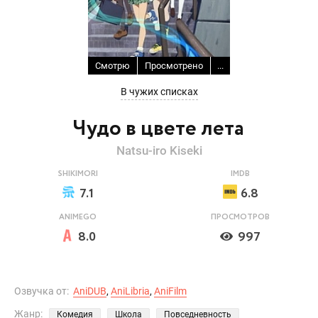
Смотрю
Просмотрено
...
В чужих списках
Чудо в цвете лета
Natsu-iro Kiseki
SHIKIMORI
IMDB
7.1
6.8
ANIMEGO
ПРОСМОТРОВ
8.0
997
Озвучка от:
AniDUB
,
AniLibria
,
AniFilm
Жанр:
Комедия
Школа
Повседневность