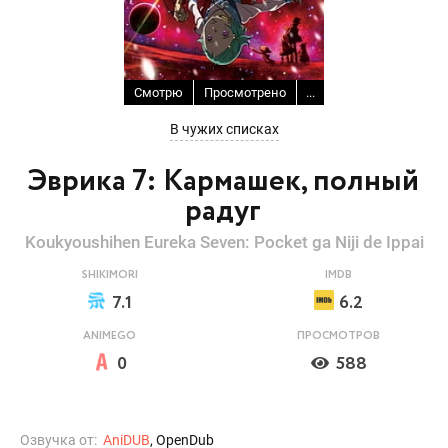
Смотрю
Просмотрено
...
В чужих списках
Эврика 7: Кармашек, полный
радуг
Koukyoushihen Eureka Seven: Pocket ga Niji de Ippai
SHIKIMORI
IMDB
7.1
6.2
ANIMEGO
ПРОСМОТРОВ
0
588
Озвучка от:
AniDUB
, OpenDub