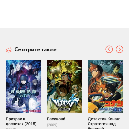
Смотрите также
Призрак в
Басквош!
Детектив Конан:
доспехах (2015)
Стратегия над
(2009)
бездной