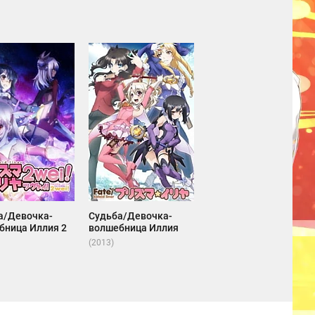
а/Девочка-
Судьба/Девочка-
бница Иллия 2
волшебница Иллия
(2013)