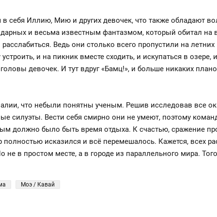
 в себя Иллию, Мию и других девочек, что также обладают 
ндарных и весьма известным фантазмом, который обитал на в
 расслабиться. Ведь они столько всего пропустили на летних
устроить, и на пикник вместе сходить, и искупаться в озере,
оловы девочек. И тут вдруг «Бамц!», и больше никаких плано
алии, что небыли понятны ученым. Решив исследовав все ок
ные силуэты. Вести себя смирно они не умеют, поэтому команд
ным должно было быть время отдыха. К счастью, сражение пр
 полностью исказился и всё перемешалось. Кажется, всех ра
 не в простом месте, а в городе из параллельного мира. Тог
ма
Моэ / Кавай