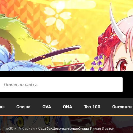
мы
Спешл
OVA
ONA
Топ 100
Онгоинги
AnimeGO
»
TV Сериал
» Судьба/Девочка-волшебница Иллия 3 сезон