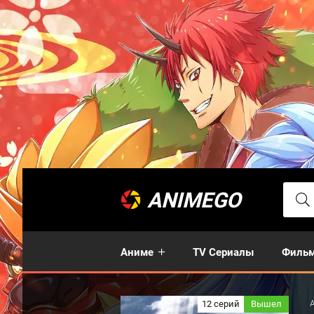
ANIMEGO
Аниме
TV Сериалы
Филь
12 серий
Вышел