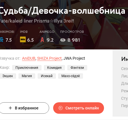
Судьба/Девочка-волшебница 
Fate/kaleid liner Prisma☆Illya 3rei!!
SHIKIMORI
IMDB
ANIMEGO
ПРОСМОТРОВ
7.5
6.5
9.2
8 981
Ин
Озвучка от:
AniDUB
,
SHIZA Project
, JWA Project
Жанр:
Приключения
Комедия
Фэнтези
Сез
Лиц
Экшен
Магия
Исекай
Махо-сёдзё
Дли
Реж
Сту
Пер
В избранное
Смотреть онлайн