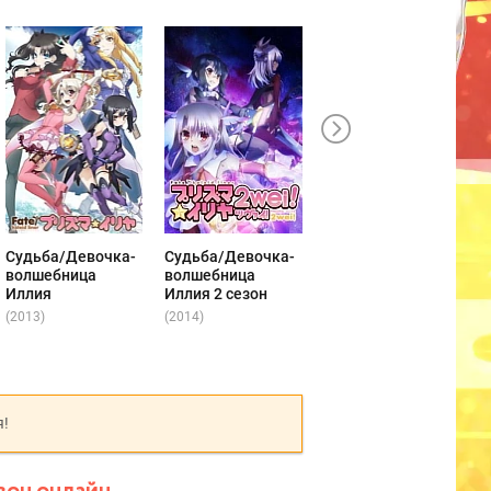
Судьба/Девочка-
Судьба/Девочка-
Судьба/Ночь
волшебница
волшебница
схватки:
Иллия
Иллия 2 сезон
Бесконечный мир
клинков — Пролог
(2013)
(2014)
(2014)
(
я!