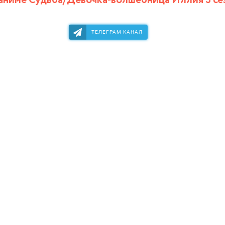
аниме Судьба/Девочка-волшебница Иллия 3 се
ТЕЛЕГРАМ КАНАЛ