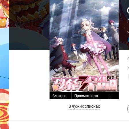
Смотрю
Просмотрено
...
В чужих списках