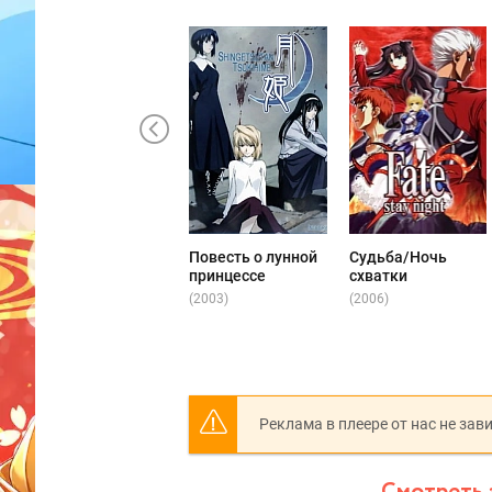
Повесть о лунной
Судьба/Ночь
принцессе
схватки
(2003)
(2006)
Реклама в плеере от нас не зав