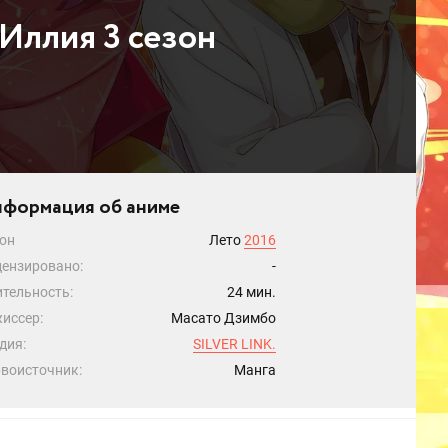
Иллия 3 сезон
формация об аниме
он
Лето
2016
ензировано:
-
тельность:
24 мин.
иссер:
Масато Дзимбо
дия:
SILVER LINK.
воисточник:
Манга