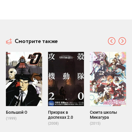
Смотрите также
Большой О
Призрак в
Сюита школы
доспехах 2.0
Микагура
(1999)
(2008)
(2015)