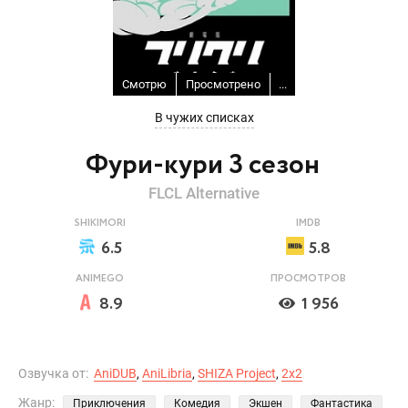
Смотрю
Просмотрено
...
В чужих списках
Фури-кури 3 сезон
FLCL Alternative
SHIKIMORI
IMDB
6.5
5.8
ANIMEGO
ПРОСМОТРОВ
8.9
1 956
Озвучка от:
AniDUB
,
AniLibria
,
SHIZA Project
,
2x2
Жанр:
Приключения
Комедия
Экшен
Фантастика