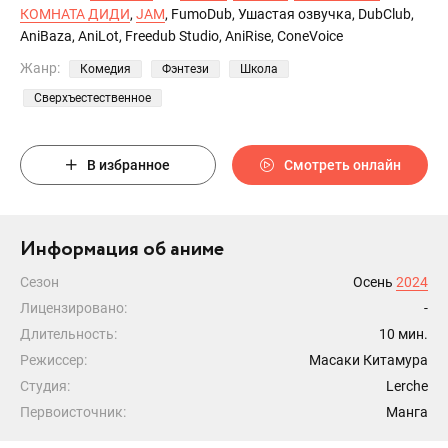
КОМНАТА ДИДИ
,
JAM
, FumoDub, Ушастая озвучка, DubClub,
AniBaza, AniLot, Freedub Studio, AniRise, ConeVoice
Жанр:
Комедия
Фэнтези
Школа
Сверхъестественное
В избранное
Смотреть онлайн
Информация об аниме
Сезон
Осень
2024
Лицензировано:
-
Длительность:
10 мин.
Режиссер:
Масаки Китамура
Студия:
Lerche
Первоисточник:
Манга