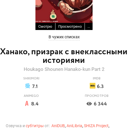
Смотрю
Просмотрено
...
В чужих списках
Ханако, призрак с внеклассными
историями
Houkago Shounen Hanako-kun Part 2
SHIKIMORI
IMDB
7.1
6.3
ANIMEGO
ПРОСМОТРОВ
8.4
6 344
Озвучка и
субтитры
от:
AniDUB
,
AniLibria
,
SHIZA Project
,