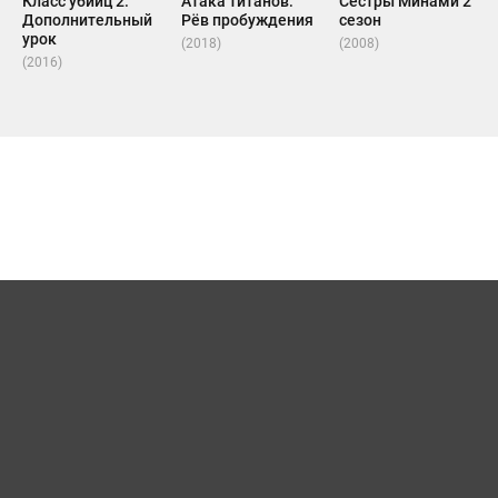
Класс убийц 2:
Атака титанов:
Сёстры Минами 2
Дополнительный
Рёв пробуждения
сезон
урок
(2018)
(2008)
(2016)