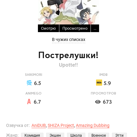
Смотрю
Просмотрено
...
В чужих списках
Пострелушки!
Upotte!!
SHIKIMORI
IMDB
6.5
5.9
ANIMEGO
ПРОСМОТРОВ
6.7
673
Озвучка от:
AniDUB
,
SHIZA Project
,
Amazing Dubbing
Жанр:
Комедия
Экшен
Школа
Военное
Этти