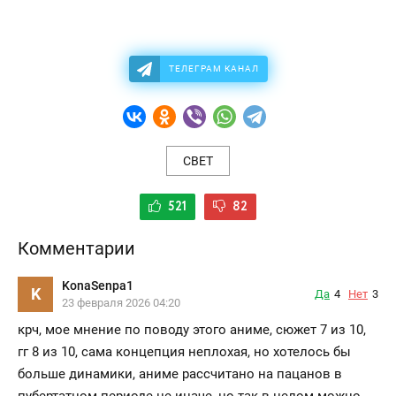
ТЕЛЕГРАМ КАНАЛ
СВЕТ
521
82
Комментарии
KonaSenpa1
K
Да
4
Нет
3
23 февраля 2026 04:20
крч, мое мнение по поводу этого аниме, сюжет 7 из 10,
гг 8 из 10, сама концепция неплохая, но хотелось бы
больше динамики, аниме рассчитано на пацанов в
пубертатном периоде не иначе, но так в целом можно