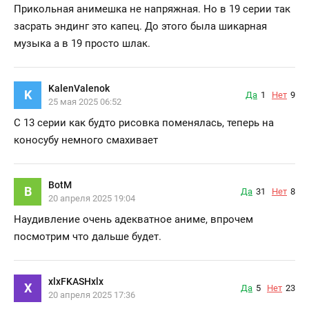
Прикольная анимешка не напряжная. Но в 19 серии так
засрать эндинг это капец. До этого была шикарная
музыка а в 19 просто шлак.
KalenValenok
K
Да
1
Нет
9
25 мая 2025 06:52
С 13 серии как будто рисовка поменялась, теперь на
коносубу немного смахивает
BotM
B
Да
31
Нет
8
20 апреля 2025 19:04
Наудивление очень адекватное аниме, впрочем
посмотрим что дальше будет.
xlxFKASHxlx
X
Да
5
Нет
23
20 апреля 2025 17:36