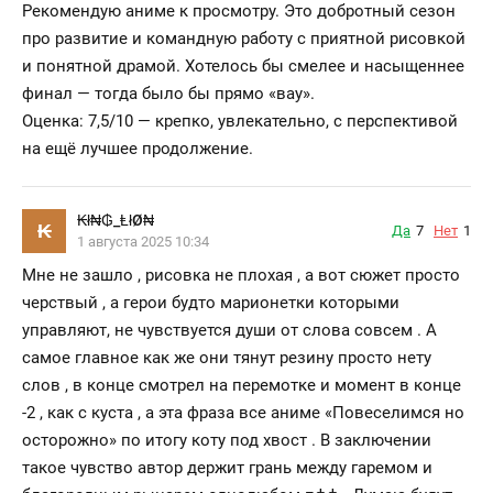
Рекомендую аниме к просмотру. Это добротный сезон
про развитие и командную работу с приятной рисовкой
и понятной драмой. Хотелось бы смелее и насыщеннее
финал — тогда было бы прямо «вау».
Оценка: 7,5/10 — крепко, увлекательно, с перспективой
на ещё лучшее продолжение.
₭ł₦₲_ⱠłØ₦
₭
Да
7
Нет
1
1 августа 2025 10:34
Мне не зашло , рисовка не плохая , а вот сюжет просто
черствый , а герои будто марионетки которыми
управляют, не чувствуется души от слова совсем . А
самое главное как же они тянут резину просто нету
слов , в конце смотрел на перемотке и момент в конце
-2 , как с куста , а эта фраза все аниме «Повеселимся но
осторожно» по итогу коту под хвост . В заключении
такое чувство автор держит грань между гаремом и