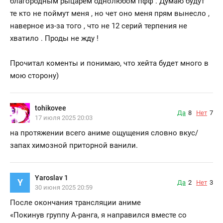
благородным рыцарем однолюбом пфф . Думаю будут
те кто не поймут меня , но чет оно меня прям вынесло ,
наверное из-за того , что не 12 серий терпения не
хватило . Проды не жду !
Прочитал коменты и понимаю, что хейта будет много в
мою сторону)
tohikovee
Да
8
Нет
7
17 июля 2025 20:03
на протяжении всего аниме ощущения словно вкус/
запах химозной приторной ванили.
Yaroslav 1
Y
Да
2
Нет
3
30 июня 2025 20:59
После окончания трансляции аниме
«Покинув группу А-ранга, я направился вместе со