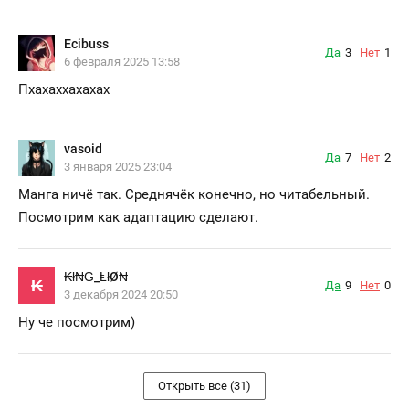
Ecibuss
Да
3
Нет
1
6 февраля 2025 13:58
Пхахаххахахах
vasoid
Да
7
Нет
2
3 января 2025 23:04
Манга ничё так. Среднячёк конечно, но читабельный.
Посмотрим как адаптацию сделают.
₭ł₦₲_ⱠłØ₦
₭
Да
9
Нет
0
3 декабря 2024 20:50
Ну че посмотрим)
Открыть все (31)