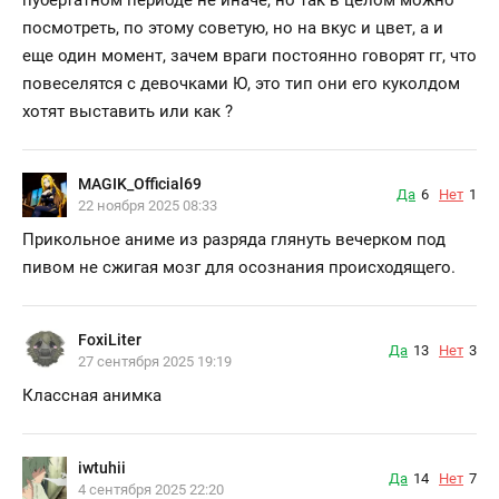
посмотреть, по этому советую, но на вкус и цвет, а и
еще один момент, зачем враги постоянно говорят гг, что
повеселятся с девочками Ю, это тип они его куколдом
хотят выставить или как ?
MAGIK_Official69
Да
6
Нет
1
22 ноября 2025 08:33
Прикольное аниме из разряда глянуть вечерком под
пивом не сжигая мозг для осознания происходящего.
FoxiLiter
Да
13
Нет
3
27 сентября 2025 19:19
Классная анимка
iwtuhii
Да
14
Нет
7
4 сентября 2025 22:20