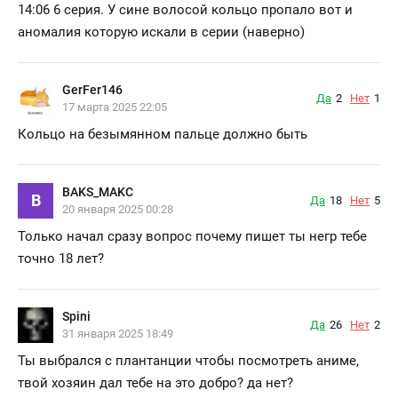
14:06 6 серия. У сине волосой кольцо пропало вот и
аномалия которую искали в серии (наверно)
GerFer146
Да
2
Нет
1
17 марта 2025 22:05
Кольцо на безымянном пальце должно быть
BAKS_MAKC
B
Да
18
Нет
5
20 января 2025 00:28
Только начал сразу вопрос почему пишет ты негр тебе
точно 18 лет?
Spini
Да
26
Нет
2
31 января 2025 18:49
Ты выбрался с плантанции чтобы посмотреть аниме,
твой хозяин дал тебе на это добро? да нет?