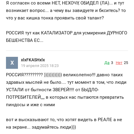
Я согласен со всеми НЕТ, НЕХОЧУ, ОБИДЕЛ (ЛА)... и тут
возникает вопрос... а чему вы завидуете и бкситесь? то
что у вас кишка тонка проявить свой талант?
РОССИЯ тут как КАТАЛИЗАТОР для усмирения ДУРНОГО
БЕШЕНСТВА ЕС...
xlxFKASHxlx
X
Да
3
Нет
25
19 апреля 2025 18:23
РОССИЯ????????? )))))))))))) великолепно!!! давно таких
здравых мыслей не было.... тут момент в том, что люди
УСТАЛИ от бытности ЗВЕРЕЙ!!!! от БЫДЛО-
ПОТРЕБИТЕЛЕЙ,,,, в которых нас пытаются превратить
пиндосы и иже с ними
вот и высказывают то, что хотят видеть в РЕАЛЕ а не
на экране... задумайтесь люди)))