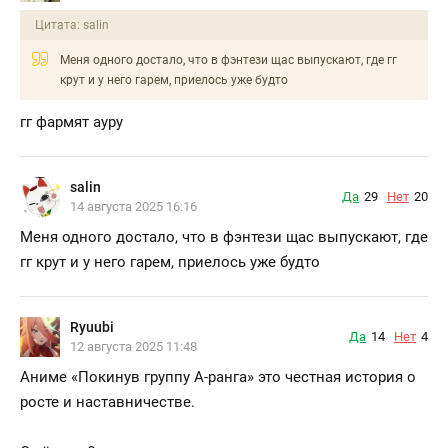
Цитата: salin
Меня одного достало, что в фэнтези щас выпускают, где гг
крут и у него гарем, приелось уже будто
гг фармят ауру
salin
Да
29
Нет
20
14 августа 2025 16:16
Меня одного достало, что в фэнтези щас выпускают, где
гг крут и у него гарем, приелось уже будто
Ryuubi
Да
14
Нет
4
12 августа 2025 11:48
Аниме «Покинув группу А-ранга» это честная история о
росте и наставничестве.