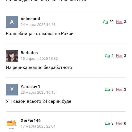
Animeural
A
Да
20
Нет
3
24 марта 2025 14:48
Волшебница - отсылка на Рокси
Barbatos
Да
2
Нет
3
15 апреля 2025 13:32
Из реинкарнация безработного
Yaroslav 1
Y
Да
9
Нет
3
23 марта 2025 10:15
У 1 сезон всього 24 серий буде
GerFer146
Да
3
Нет
0
17 марта 2025 22:04