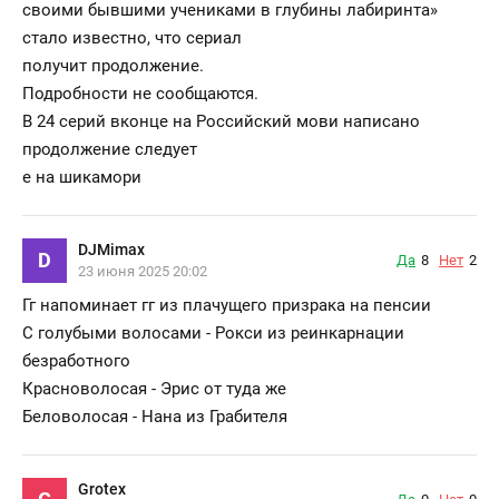
своими бывшими учениками в глубины лабиринта»
стало известно, что сериал
получит продолжение.
Подробности не сообщаются.
В 24 серий вконце на Российский мови написано
продолжение следует
е на шикамори
DJMimax
D
Да
8
Нет
2
23 июня 2025 20:02
Гг напоминает гг из плачущего призрака на пенсии
С голубыми волосами - Рокси из реинкарнации
безработного
Красноволосая - Эрис от туда же
Беловолосая - Нана из Грабителя
Grotex