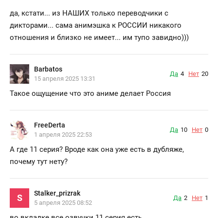
да, кстати... из НАШИХ только переводчики с
дикторами... сама анимэшка к РОССИИ никакого
отношения и близко не имеет... им тупо завидно)))
Barbatos
Да
4
Нет
20
15 апреля 2025 13:31
Такое ощущение что это аниме делает Россия
FreeDerta
Да
10
Нет
0
1 апреля 2025 22:53
А где 11 серия? Вроде как она уже есть в дубляже,
почему тут нету?
Stalker_prizrak
S
Да
2
Нет
1
5 апреля 2025 08:52
во вкладке все озвучки 11 серия есть