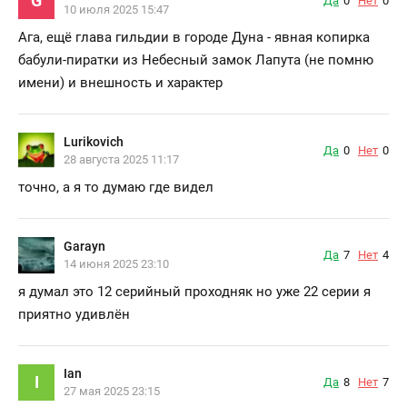
G
Да
0
Нет
0
10 июля 2025 15:47
Ага, ещё глава гильдии в городе Дуна - явная копирка
бабули-пиратки из Небесный замок Лапута (не помню
имени) и внешность и характер
Lurikovich
Да
0
Нет
0
28 августа 2025 11:17
точно, а я то думаю где видел
Garayn
Да
7
Нет
4
14 июня 2025 23:10
я думал это 12 серийный проходняк но уже 22 серии я
приятно удивлён
Ian
I
Да
8
Нет
7
27 мая 2025 23:15