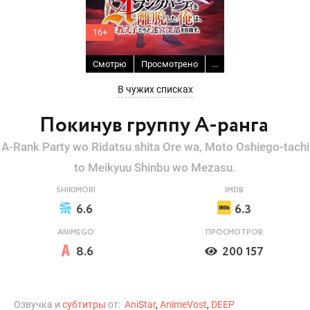
16+
Смотрю
Просмотрено
...
В чужих списках
Покинув группу А-ранга
A-Rank Party wo Ridatsu shita Ore wa, Moto Oshiego-tachi
to Meikyuu Shinbu wo Mezasu.
SHIKIMORI
IMDB
6.6
6.3
ANIMEGO
ПРОСМОТРОВ
8.6
200 157
Озвучка и
субтитры
от:
AniStar
,
AnimeVost
,
DEEP