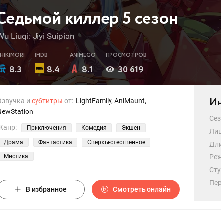
Седьмой киллер 5 сезон
Wu Liuqi: Jiyi Suipian
SHIKIMORI
IMDB
ANIMEGO
ПРОСМОТРОВ
8.3
8.4
8.1
30 619
Ин
Озвучка и
субтитры
от:
LightFamily, AniMaunt,
NewStation
Сез
Жанр:
Приключения
Комедия
Экшен
Лиц
Драма
Фантастика
Сверхъестественное
Дли
Мистика
Реж
Сту
Пер
В избранное
Смотреть онлайн