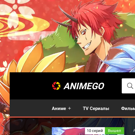
ANIMEGO
Аниме
TV Сериалы
Филь
10 серий
Вышел