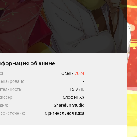
формация об аниме
он
Осень
2024
ензировано:
-
тельность:
15 мин.
иссер:
Сяофэн Хэ
дия:
Sharefun Studio
воисточник:
Оригинальная идея