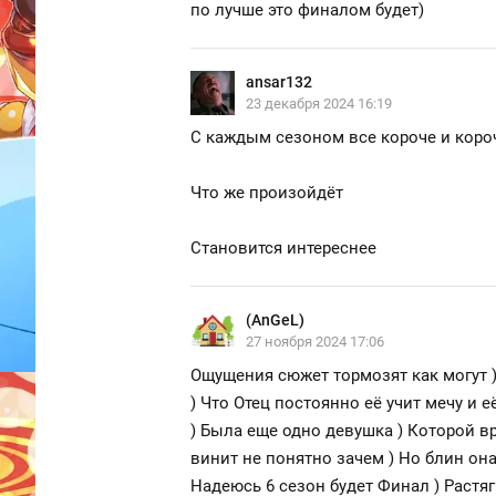
по лучше это финалом будет)
ansar132
23 декабря 2024 16:19
С каждым сезоном все короче и коро
Что же произойдёт
Становится интереснее
(AnGeL)
27 ноября 2024 17:06
Ощущения сюжет тормозят как могут )
) Что Отец постоянно её учит мечу и е
) Была еще одно девушка ) Которой в
винит не понятно зачем ) Но блин она
Надеюсь 6 сезон будет Финал ) Растяг