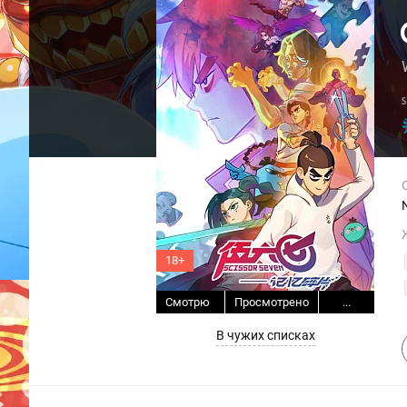
18+
Смотрю
Просмотрено
...
В чужих списках