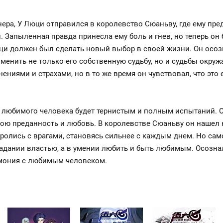
ера, У Люци отправился в королевство Сюаньву, где ему пре
Запыленная правда принесла ему боль и гнев, но теперь он 
ци должен был сделать новый выбор в своей жизни. Он осозн
менить не только его собственную судьбу, но и судьбы окру
ениями и страхами, но в то же время он чувствовал, что это
ю любимого человека будет тернистым и полным испытаний. 
вою преданность и любовь. В королевстве Сюаньву он нашел 
ролись с врагами, становясь сильнее с каждым днем. Но само
адании властью, а в умении любить и быть любимым. Осознал
гармония с любимым человеком.