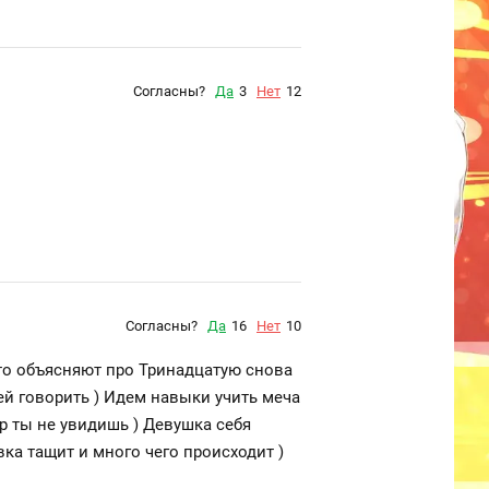
Согласны?
Да
3
Нет
12
Согласны?
Да
16
Нет
10
-то объясняют про Тринадцатую снова
 ей говорить ) Идем навыки учить меча
р ты не увидишь ) Девушка себя
вка тащит и много чего происходит )