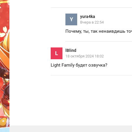
yura4ka
Y
Вчера в 22:54
Почему, ты, так ненаивдишь то
lBlind
L
18 октября 2024 18:02
Light Family будет озвучка?