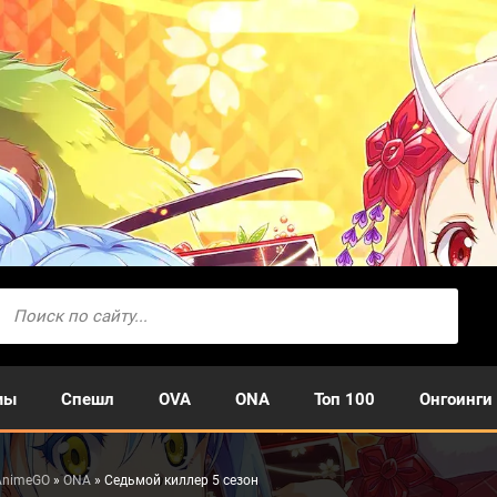
мы
Спешл
OVA
ONA
Топ 100
Онгоинги
AnimeGO
»
ONA
» Седьмой киллер 5 сезон