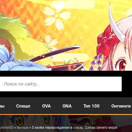
мы
Спешл
OVA
ONA
Топ 100
Онгоинги
AnimeGO
»
Фильм
» О моём перерождении в слизь: Слёзы синего моря