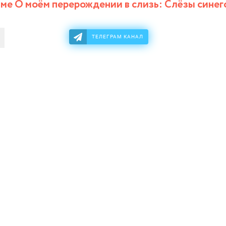
ме О моём перерождении в слизь: Слёзы синег
ТЕЛЕГРАМ КАНАЛ