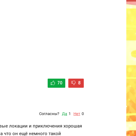
70
8
Согласны?
Да
1
Нет
0
овые локации и приключения хорошая
ла что он ещё немного такой