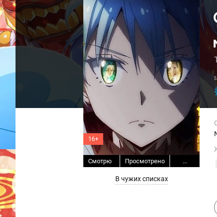
16+
Смотрю
Просмотрено
...
В чужих списках