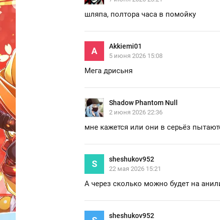
шляпа, полтора часа в помойку
Akkiemi01
A
5 июня 2026 15:08
Мега дрисьня
Shadow Phantom Null
2 июня 2026 22:36
мне кажется или они в серьёз пытают
sheshukov952
S
22 мая 2026 15:21
А через сколько можно будет на ани
sheshukov952