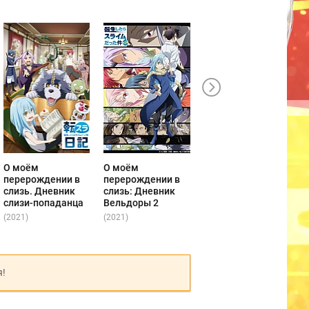
О моём
О моём
О моём
перерождении в
перерождении в
перерождении в
слизь. Дневник
слизь: Дневник
слизь 2 сезон.
слизи-попаданца
Вельдоры 2
Часть 2
(2021)
(2021)
(2021)
(
я!