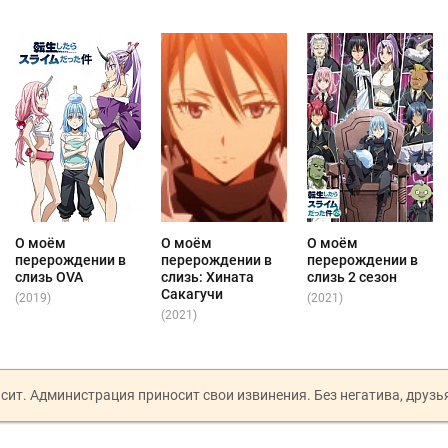
О моём
О моём
О моём
перерождении в
перерождении в
перерождении в
слизь OVA
слизь: Хината
слизь 2 сезон
Сакагучи
(2019)
(2021)
(2021)
исит. Администрация приносит свои извинения. Без негатива, друзь