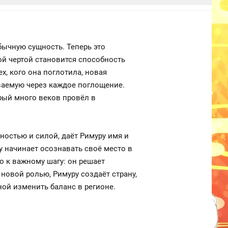
бычную сущность. Теперь это
й чертой становится способность
, кого она поглотила, новая
иваемую через каждое поглощение.
рый много веков провёл в
ностью и силой, даёт Римуру имя и
у начинает осознавать своё место в
 к важному шагу: он решает
новой ролью, Римуру создаёт страну,
ной изменить баланс в регионе.