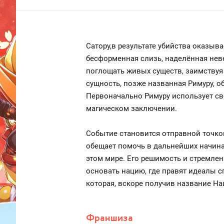
Сатору,в результате убийства оказыв
бесформенная слизь, наделённая нев
поглощать живых существ, заимствуя 
сущность, позже названная Римуру, о
Первоначально Римуру использует св
магическом заключении.
Событие становится отправной точкой
обещает помочь в дальнейших начинан
этом мире. Его решимость и стремле
основать нацию, где правят идеалы с
которая, вскоре получив название На
Франшиза