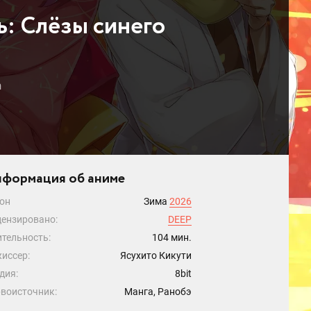
ь: Слёзы синего
n
формация об аниме
он
Зима
2026
ензировано:
DEEP
тельность:
104 мин.
иссер:
Ясухито Кикути
дия:
8bit
воисточник:
Манга, Ранобэ