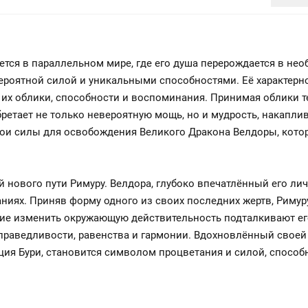
ается в параллельном мире, где его душа перерождается в нео
ероятной силой и уникальными способностями. Её характерно
их облики, способности и воспоминания. Принимая облики тех
бретает не только невероятную мощь, но и мудрость, накапл
ои силы для освобождения Великого Дракона Велдоры, кото
 нового пути Римуру. Велдора, глубоко впечатлённый его лич
иях. Приняв форму одного из своих последних жертв, Римур
ние изменить окружающую действительность подталкивают его
праведливости, равенства и гармонии. Вдохновлённый своей 
ция Бури, становится символом процветания и силой, способ