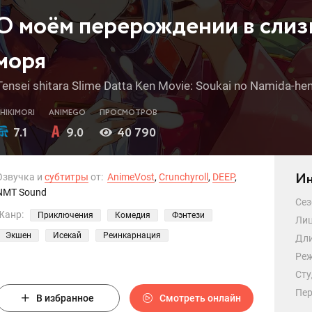
О моём перерождении в слиз
моря
Tensei shitara Slime Datta Ken Movie: Soukai no Namida-he
SHIKIMORI
ANIMEGO
ПРОСМОТРОВ
7.1
9.0
40 790
Ин
Озвучка и
субтитры
от:
AnimeVost
,
Crunchyroll
,
DEEP
,
NMT Sound
Сез
Жанр:
Приключения
Комедия
Фэнтези
Лиц
Экшен
Исекай
Реинкарнация
Дли
Реж
Сту
Пер
В избранное
Смотреть онлайн