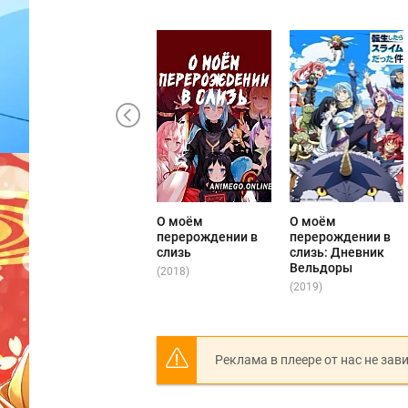
О моём
О моём
перерождении в
перерождении в
слизь
слизь: Дневник
Вельдоры
(2018)
(2019)
Реклама в плеере от нас не зав