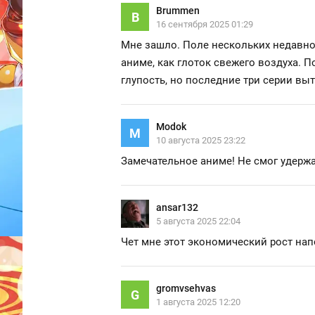
Brummen
B
16 сентября 2025 01:29
Мне зашло. Поле нескольких недавно 
аниме, как глоток свежего воздуха. П
глупость, но последние три серии вытя
Modok
M
10 августа 2025 23:22
Замечательное аниме! Не смог удержа
ansar132
5 августа 2025 22:04
Чет мне этот экономический рост на
gromvsehvas
G
1 августа 2025 12:20