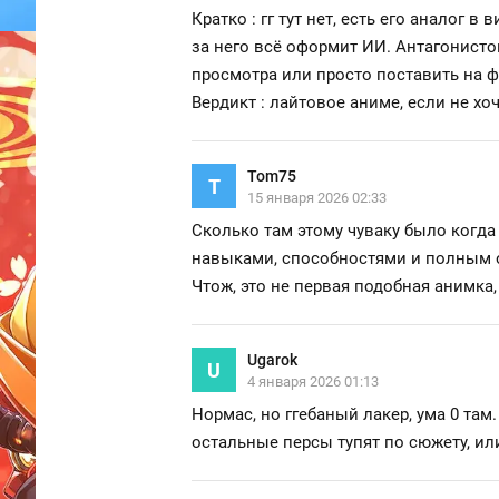
Кратко : гг тут нет, есть его аналог в
за него всё оформит ИИ. Антагонисто
просмотра или просто поставить на фо
Вердикт : лайтовое аниме, если не хо
Tom75
T
15 января 2026 02:33
Сколько там этому чуваку было когда
навыками, способностями и полным о
Чтож, это не первая подобная анимка,
Ugarok
U
4 января 2026 01:13
Нормас, но ггебаный лакер, ума 0 там.
остальные персы тупят по сюжету, ил