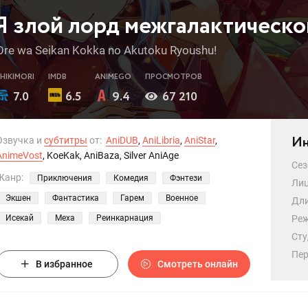
Я злой лорд межгалактическо
Ore wa Seikan Kokka no Akutoku Ryoushu!
SHIKIMORI
IMDB
ANIMEGO
ПРОСМОТРОВ
7.0
6.5
9.4
67 210
Ин
Озвучка и
субтитры
от:
AniDUB
,
AniLibria
,
AniStar
,
AnimeVost
, KoeKak, AniBaza, Silver AniAge
Сез
Жанр:
Приключения
Комедия
Фэнтези
Лиц
Экшен
Фантастика
Гарем
Военное
Дли
Исекай
Меха
Реинкарнация
Реж
Сту
Пер
В избранное
Смотреть онлайн