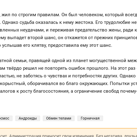
жил по строгим правилам. Он был человеком, который всегд
Однако судьба оказалась к нему жестока. Его трудолюбие не с
авленных неудачами, и переживая предательство жены, ради 
ему выпадет второй шанс, он откажется от прежних принципо
 услышав его клятву, предоставила ему этот шанс.
натной семьи, правящей одной из планет могущественной ме
ам твёрдо решил не повторять ошибок прошлого. На этот раз
стью, не заботясь о чувствах и потребностях других. Однако
 корыстный, оборачивался во благо окружающих. Попытки ус
логов к росту благосостояния, а ограничение свобод почему
осмос
Андроиды
Обмен телами
Горничная
исит. Администрация приносит свои извинения. Без негатива, друзь