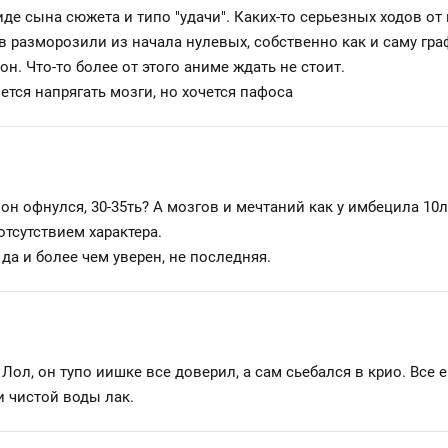
 виде сына сюжета и типо "удачи". Каких-то серьезных ходов от
в разморозили из начала нулевых, собственно как и саму гра
н. Что-то более от этого аниме ждать не стоит.
чется напрягать мозги, но хочется пафоса
 он офнулся, 30-35ть? А мозгов и мечтаний как у имбецила 1
тсутствием характера.
 да и более чем уверен, не последняя.
 Лол, он тупо иишке все доверил, а сам сьебался в крио. Все е
и чистой воды лак.