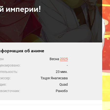
й империи!
формация об аниме
он
Весна
2025
ензировано:
-
тельность:
23 мин.
иссер:
Тэцуя Янагисава
дия:
Quad
воисточник:
Ранобэ