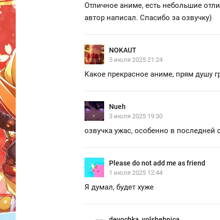
Отличное аниме, есть небольшие отлич
автор написал. Спасибо за озвучку)
NOKAUT
5 июля 2025 21:24
Какое прекрасное аниме, прям душу гр
Nueh
3 июля 2025 19:30
озвучка ужас, особенно в последней 
Please do not add me as friend
1 июля 2025 12:44
Я думал, будет хуже
devochka_volshebnica