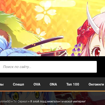
мы
Спешл
OVA
ONA
Топ 100
Онгоинги
AnimeGO
»
TV Сериал
» Я злой лорд межгалактической империи!