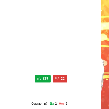
339
22
Согласны?
Да
2
Нет
5