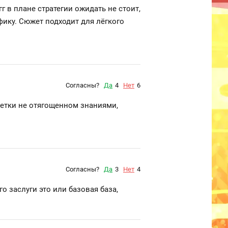
 гг в плане стратегии ожидать не стоит,
фику. Сюжет подходит для лёгкого
Согласны?
Да
4
Нет
6
0летки не отягощенном знаниями,
Согласны?
Да
3
Нет
4
го заслуги это или базовая база,