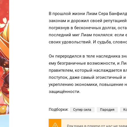
В прошлой жизни Лиам Сера Банфилд 
законам и дорожил своей репутацией. 
погрязнув в бесконечных долгах, ост
последний миг Лиам поклялся: если 
своих удовольствий. И судьба, словно
Он переродился в теле наследника з
ему безграничные возможности, и Ли
правителем, который наслаждается вла
поступок, даже самый эгоистичный и
укреплению экономики, повышение на
защищённости.
Подборки:
Супер сила
Пародия
К
Реклама в плеере от нас не зав