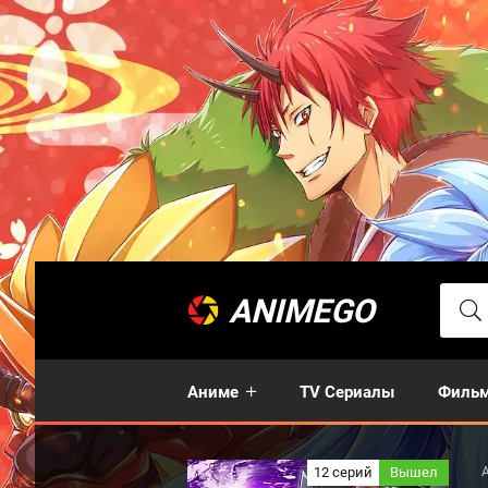
ANIMEGO
Аниме
TV Сериалы
Филь
12 серий
Вышел