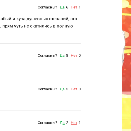
Согласны?
Да
6
Нет
1
лабый и куча душевных стенаний, это
, прям чуть не скатились в полную
Согласны?
Да
8
Нет
0
Согласны?
Да
5
Нет
0
Согласны?
Да
2
Нет
1