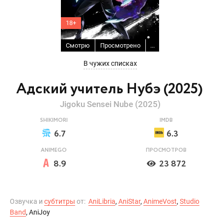
18+
Смотрю
Просмотрено
...
В чужих списках
Адский учитель Нубэ (2025)
Jigoku Sensei Nube (2025)
SHIKIMORI
IMDB
6.7
6.3
ANIMEGO
ПРОСМОТРОВ
8.9
23 872
Озвучка и
субтитры
от:
AniLibria
,
AniStar
,
AnimeVost
,
Studio
Band
, AniJoy