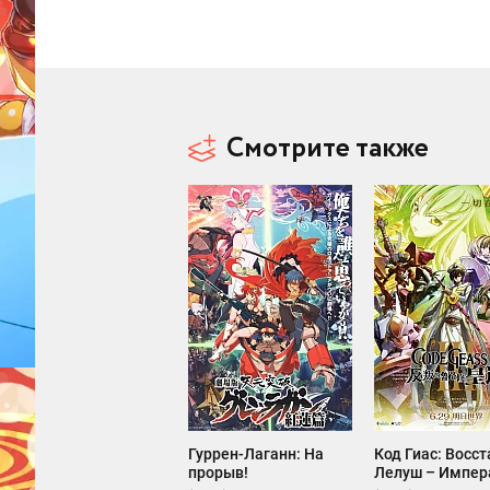
Смотрите также
Гуррен-Лаганн: На
Код Гиас: Восс
прорыв!
Лелуш – Импер