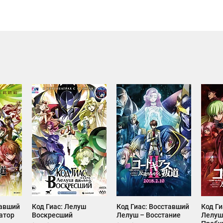
тавший
Код Гиас: Лелуш
Код Гиас: Восставший
Код Ги
атор
Воскресший
Лелуш – Восстание
Лелуш