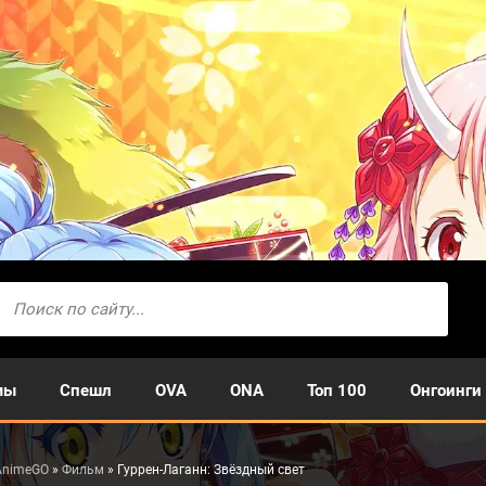
мы
Спешл
OVA
ONA
Топ 100
Онгоинги
AnimeGO
»
Фильм
» Гуррен-Лаганн: Звёздный свет