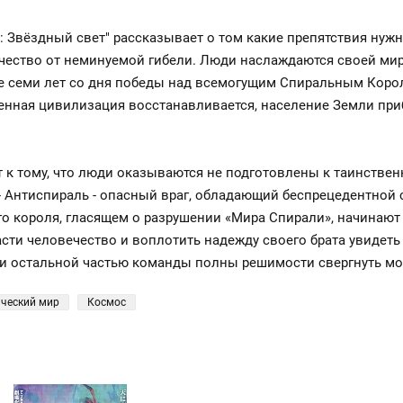
 Звёздный свет" рассказывает о том какие препятствия нужн
ечество от неминуемой гибели. Люди наслаждаются своей ми
ие семи лет со дня победы над всемогущим Спиральным Корол
шенная цивилизация восстанавливается, население Земли пр
 к тому, что люди оказываются не подготовлены к таинствен
- Антиспираль - опасный враг, обладающий беспрецедентной с
о короля, гласящем о разрушении «Мира Спирали», начинают
асти человечество и воплотить надежду своего брата увидет
 и остальной частью команды полны решимости свергнуть мо
ческий мир
Космос