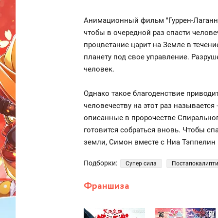
Анимационный фильм "Гуррен-Лаганн:
чтобы в очередной раз спасти челов
процветание царит на Земле в течен
планету под свое управление. Разру
человек.
Однако такое благоденствие приводит
человечеству на этот раз называется 
описанные в пророчестве Спиральног
готовится собраться вновь. Чтобы сп
земли, Симон вместе с Ниа Тэппелин
Подборки:
Супер сила
Постапокалипти
Франшиза