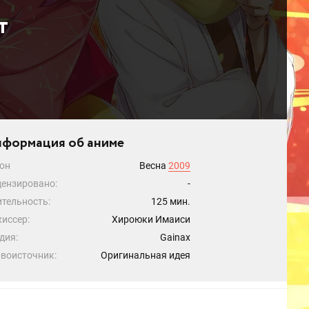
т
формация об аниме
он
Весна
2009
ензировано:
-
тельность:
125 мин.
иссер:
Хироюки Имаиси
дия:
Gainax
воисточник:
Оригинальная идея