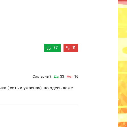
77
11
Согласны?
Да
33
Нет
16
ка ( хоть и ужасная), но здесь даже