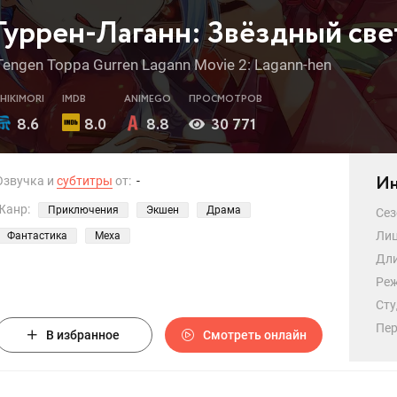
Гуррен-Лаганн: Звёздный све
Tengen Toppa Gurren Lagann Movie 2: Lagann-hen
SHIKIMORI
IMDB
ANIMEGO
ПРОСМОТРОВ
8.6
8.0
8.8
30 771
Ин
Озвучка и
субтитры
от:
-
Жанр:
Приключения
Экшен
Драма
Сез
Лиц
Фантастика
Меха
Дли
Реж
Сту
Пер
В избранное
Смотреть онлайн