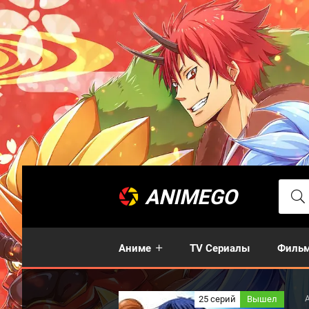
ANIMEGO
Аниме
TV Сериалы
Филь
25 серий
Вышел