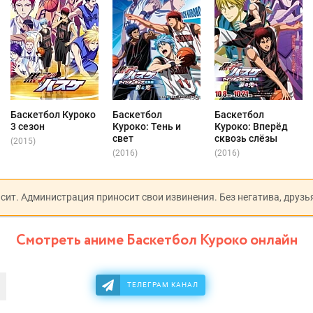
Баскетбол Куроко
Баскетбол
Баскетбол
3 сезон
Куроко: Тень и
Куроко: Вперёд
свет
сквозь слёзы
(2015)
(2016)
(2016)
исит. Администрация приносит свои извинения. Без негатива, друзь
Смотреть аниме Баскетбол Куроко онлайн
ТЕЛЕГРАМ КАНАЛ