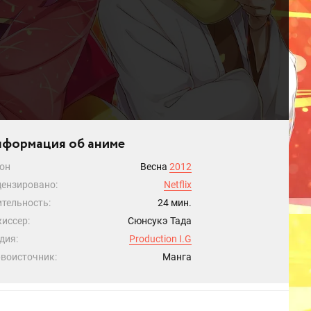
формация об аниме
он
Весна
2012
ензировано:
Netflix
тельность:
24 мин.
иссер:
Сюнсукэ Тада
дия:
Production I.G
воисточник:
Манга