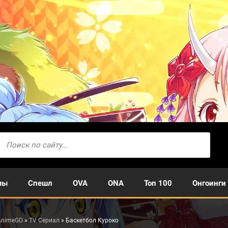
мы
Спешл
OVA
ONA
Топ 100
Онгоинги
AnimeGO
»
TV Сериал
» Баскетбол Куроко