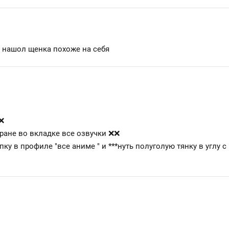
 нашол щенка похоже на себя
❌
ране во вкладке все озвучки ❌❌
ку в профиле "все аниме " и
***
нуть полуголую тянку в углу 