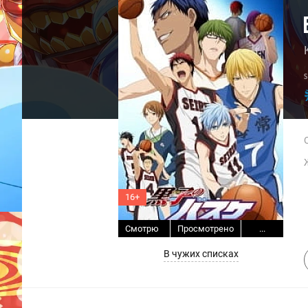
16+
Смотрю
Просмотрено
...
В чужих списках