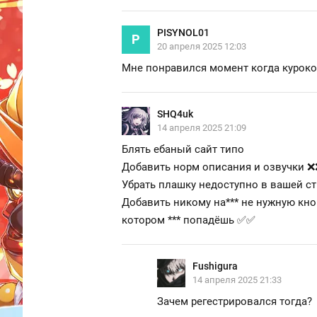
PISYNOL01
P
20 апреля 2025 12:03
Мне понравился момент когда куроко
SHQ4uk
14 апреля 2025 21:09
Блять ебаный сайт типо
Добавить норм описания и озвучки ❌
Убрать плашку недоступно в вашей ст
Добавить никому на
***
не нужную кноп
котором
***
попадёшь ✅✅
Fushigura
14 апреля 2025 21:33
Зачем регестрировался тогда?