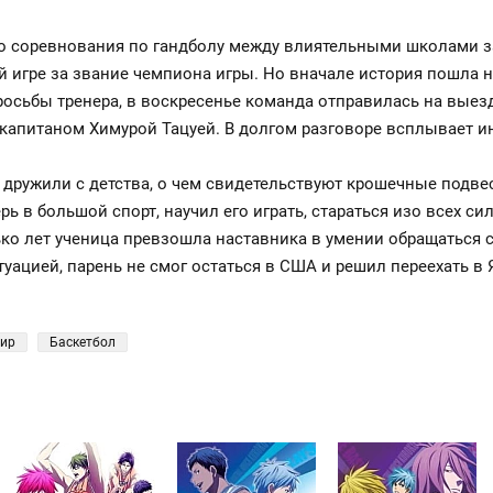
го соревнования по гандболу между влиятельными школами 
игре за звание чемпиона игры. Но вначале история пошла не
осьбы тренера, в воскресенье команда отправилась на выездн
капитаном Химурой Тацуей. В долгом разговоре всплывает и
 дружили с детства, о чем свидетельствуют крошечные подвес
ь в большой спорт, научил его играть, стараться изо всех си
о лет ученица превзошла наставника в умении обращаться с
уацией, парень не смог остаться в США и решил переехать в 
нир
Баскетбол