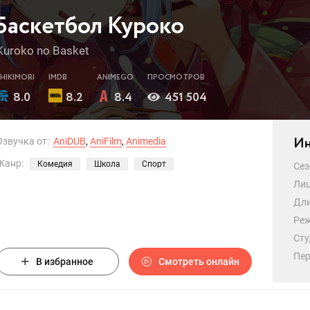
Баскетбол Куроко
Kuroko no Basket
SHIKIMORI
IMDB
ANIMEGO
ПРОСМОТРОВ
8.0
8.2
8.4
451 504
Ин
Озвучка от:
AniDUB
,
AniFilm
,
Animedia
Жанр:
Комедия
Школа
Спорт
Сез
Лиц
Дли
Реж
Сту
Пер
В избранное
Смотреть онлайн