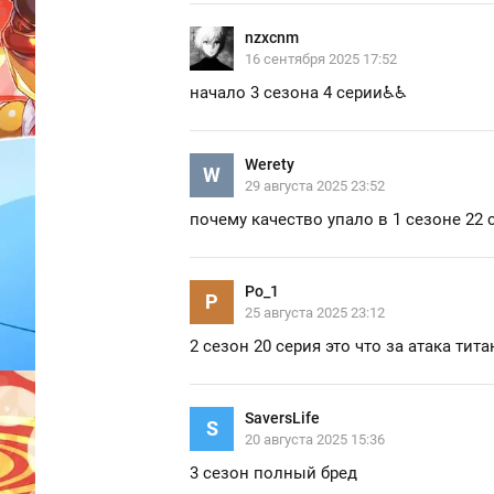
nzxcnm
16 сентября 2025 17:52
начало 3 сезона 4 серии♿♿
Werety
W
29 августа 2025 23:52
почему качество упало в 1 сезоне 22 
Po_1
P
25 августа 2025 23:12
2 сезон 20 серия это что за атака тит
SaversLife
S
20 августа 2025 15:36
3 сезон полный бред