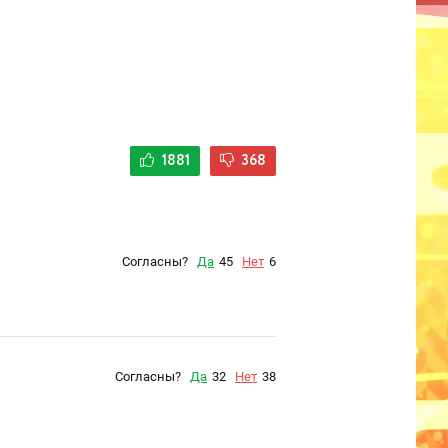
1881
368
Согласны?
Да
45
Нет
6
Согласны?
Да
32
Нет
38