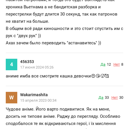
хроника Вьетнама а не бандитская разборка и
перестрелки будут длится 30 секунд, так как патронов
не хватит на больше.
В общем всё ради киношности и это стоит спустить им с
рук с "двух рук" ))
Ахах зачем было переводить "астанавитесь" ))
456353
4
Да
12
Нет
8
17 июня 2024 05:26
аниме имба все смотрите кашка девочки😍😘🥵🥰
Wakarimashita
W
Да
33
Нет
30
15 апреля 2023 00:34
Чудове аніме. Його варто подивитися. Як на мене,
досить не типове аніме. Раджу до перегляду. Особливо
сподобалося те як відкриваються герої, і їх мислення