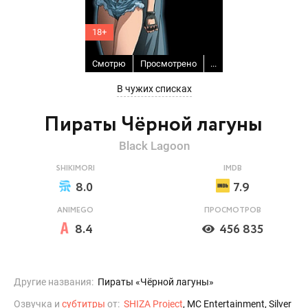
18+
Смотрю
Просмотрено
...
В чужих списках
Пираты Чёрной лагуны
Black Lagoon
SHIKIMORI
IMDB
8.0
7.9
ANIMEGO
ПРОСМОТРОВ
8.4
456 835
Другие названия:
Пираты «Чёрной лагуны»
Озвучка и
субтитры
от:
SHIZA Project
, MC Entertainment, Silver