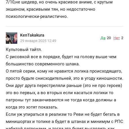
7/10,не шедевр, но очень красивое аниме, с крутым
экшеном, красивыми тян, но недостаточно
психологически-реалистично.
KenTakakura
Да
20
Нет
2
29 января 2025 12:49
Культовый тайтл.
С рисовкой все в порядке, будет на голову выше чем
большинство современного шлака.
О пятой серии, кому не нравится логика происходящего,
просто будьте снисходительней, это в угоду киношности.
Они друг друга перестреляли раньше (это не про героев)
это во первых, а во вторых если касаться логики то
патроны тут заканчиваются не тогда когда должны а
когда это хотят показать.
Если уж упираться в реализм то Реви не будет бегать в
минишортах и топике а будет в штанах и минимум с РПС
набитой патронами, и тогда это будет выглядеть как