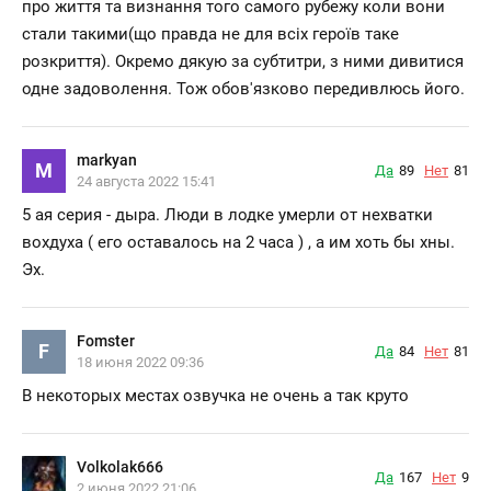
про життя та визнання того самого рубежу коли вони
стали такими(що правда не для всіх героїв таке
розкриття). Окремо дякую за субтитри, з ними дивитися
одне задоволення. Тож обов'язково передивлюсь його.
markyan
M
Да
89
Нет
81
24 августа 2022 15:41
5 ая серия - дыра. Люди в лодке умерли от нехватки
вохдуха ( его оставалось на 2 часа ) , а им хоть бы хны.
Эх.
Fomster
F
Да
84
Нет
81
18 июня 2022 09:36
В некоторых местах озвучка не очень а так круто
Volkolak666
Да
167
Нет
9
2 июня 2022 21:06