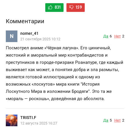
831
159
Комментарии
nomer_41
N
Да
6
Нет
2
21 сентября 2025 10:12
Посмотрел аниме «Чёрная лагуна». Его циничный,
жестокий и аморальный мир контрабандистов и
преступников в городе-призраке Роанапуре, где каждый
выживает как может, а понятия добра и зла размыты,
является готовой иллюстрацией к одному из
возможных «лоскутов» мира книги "История
Лоскутного Мира в изложении Бродяги". Это та же
«мораль — роскошь», доведённая до абсолюта.
TRISTI.F
Да
5
Нет
2
12 августа 2025 16:27