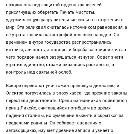
находилось под защитой ордена хранителей,
присягнувших оберегать Печать Чистоты,
удерживающую разрушительные силы от вторжения в
мир. Эта реликвия считалась источником равновесия, а
её утрата грозила катастрофой для всех народов. Со
временем внутри государства распространились
интриги, алчность, заговоры и борьба за влияние, из-за
чего порядок начал разрушаться изнутри. Совет знати
утратил единство, стражи оказались расколоты, а
контроль над святыней ослаб.
Вскоре переворот уничтожил правящую династию, и
Электра погрузилась в эпоху хаоса, где прежние законы
перестали действовать. Среди изгнанников появляется
принц Ликейс, считавшийся погибшим во время
падения столицы, но сумевший выжить и скрыться за
пределами родины. Он собирает сведения о
заговорщиках, изучает древние записи и узнаёт о