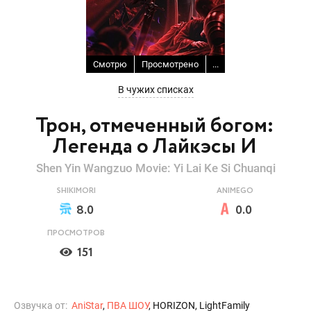
Смотрю
Просмотрено
...
В чужих списках
Трон, отмеченный богом:
Легенда о Лайкэсы И
Shen Yin Wangzuo Movie: Yi Lai Ke Si Chuanqi
SHIKIMORI
ANIMEGO
8.0
0.0
ПРОСМОТРОВ
151
Озвучка от:
AniStar
,
ПВА ШОУ
, HORIZON, LightFamily