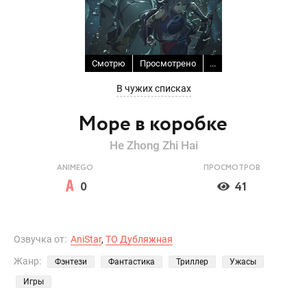
Смотрю
Просмотрено
...
В чужих списках
Море в коробке
He Zhong Zhi Hai
ANIMEGO
ПРОСМОТРОВ
0
41
Озвучка от:
AniStar
,
ТО Дубляжная
Жанр:
Фэнтези
Фантастика
Триллер
Ужасы
Игры