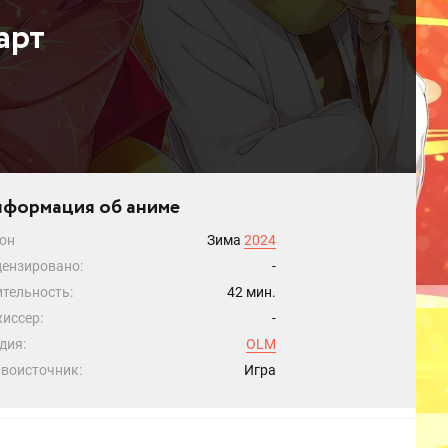
арт
формация об аниме
он
Зима
2024
ензировано:
-
тельность:
42 мин.
иссер:
-
дия:
OLM
воисточник:
Игра