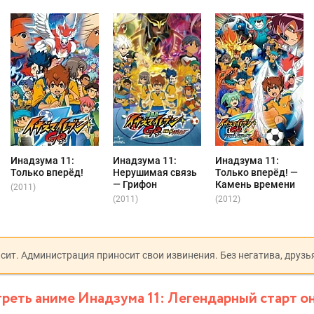
Инадзума 11:
Инадзума 11:
Инадзума 11:
Только вперёд!
Нерушимая связь
Только вперёд! —
— Грифон
Камень времени
(2011)
(2011)
(2012)
исит. Администрация приносит свои извинения. Без негатива, друзь
реть аниме Инадзума 11: Легендарный старт о