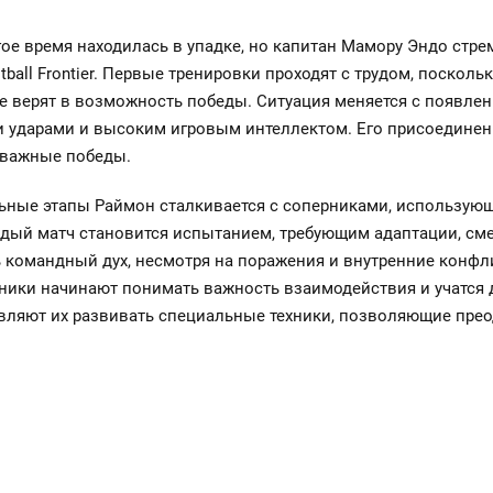
е время находилась в упадке, но капитан Мамору Эндо стрем
all Frontier. Первые тренировки проходят с трудом, посколь
е верят в возможность победы. Ситуация меняется с появлен
ударами и высоким игровым интеллектом. Его присоединен
 важные победы.
ьные этапы Раймон сталкивается с соперниками, использую
ждый матч становится испытанием, требующим адаптации, см
ь командный дух, несмотря на поражения и внутренние конфл
тники начинают понимать важность взаимодействия и учатся до
ляют их развивать специальные техники, позволяющие прео