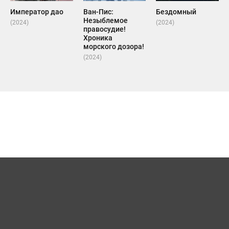
Император дао
Ван-Пис:
Бездомный
Незыблемое
(2024)
(2024)
правосудие!
Хроника
морского дозора!
(2024)