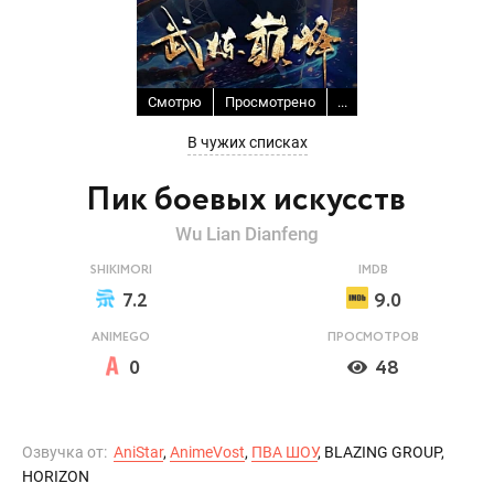
Смотрю
Просмотрено
...
В чужих списках
Пик боевых искусств
Wu Lian Dianfeng
SHIKIMORI
IMDB
7.2
9.0
ANIMEGO
ПРОСМОТРОВ
0
48
Озвучка от:
AniStar
,
AnimeVost
,
ПВА ШОУ
, BLAZING GROUP,
HORIZON