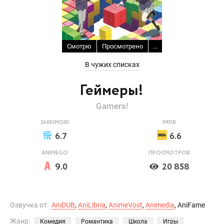
Смотрю
Просмотрено
...
В чужих списках
Геймеры!
Gamers!
SHIKIMORI
IMDB
6.7
6.6
ANIMEGO
ПРОСМОТРОВ
9.0
20 858
Озвучка от:
AniDUB
,
AniLibria
,
AnimeVost
,
Animedia
, AniFame
Жанр:
Комедия
Романтика
Школа
Игры