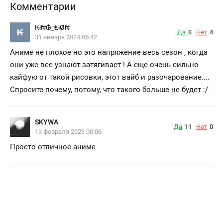
Комментарии
₭ł₦₲_ⱠłØ₦
₭
Да
8
Нет
4
31 января 2024 06:42
Аниме не плохое но это напряжение весь сезон , когда
они уже все узнают затягивает ! А еще очень сильно
кайфую от такой рисовки, этот вайб и разочарование....
Спросите почему, потому, что такого больше не будет :/
SKYWA
Да
11
Нет
0
13 февраля 2023 00:06
Просто отличное аниме