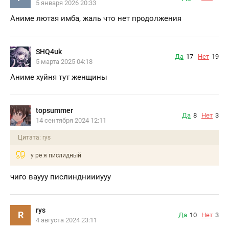
5 января 2026 20:33
Аниме лютая имба, жаль что нет продолжения
SHQ4uk
Да
17
Нет
19
5 марта 2025 04:18
Аниме xуйня тут женщины
topsummer
Да
8
Нет
3
14 сентября 2024 12:11
Цитата: rys
у ре я пислидный
чиго ваууу пислиндниииууу
rys
R
Да
10
Нет
3
4 августа 2024 23:11