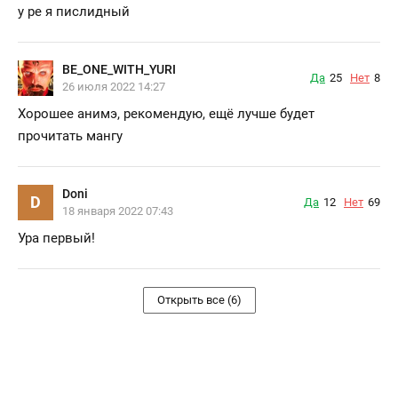
у ре я пислидный
BE_ONE_WITH_YURI
Да
25
Нет
8
26 июля 2022 14:27
Хорошее анимэ, рекомендую, ещё лучше будет
прочитать мангу
Doni
D
Да
12
Нет
69
18 января 2022 07:43
Ура первый!
Открыть все (6)