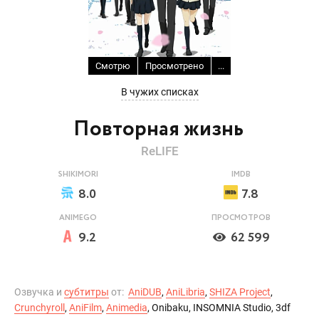
Смотрю
Просмотрено
...
В чужих списках
Повторная жизнь
ReLIFE
SHIKIMORI
IMDB
8.0
7.8
ANIMEGO
ПРОСМОТРОВ
9.2
62 599
Озвучка и
субтитры
от:
AniDUB
,
AniLibria
,
SHIZA Project
,
Crunchyroll
,
AniFilm
,
Animedia
, Onibaku, INSOMNIA Studio, 3df