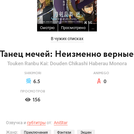
Смотрю
Просмотрено
...
В чужих списках
Танец мечей: Неизменно верные
Touken Ranbu Kai: Douden Chikashi Haberau Monora
SHIKIMORI
ANIMEGO
6.5
0
ПРОСМОТРОВ
156
Озвучка и
субтитры
от:
AniStar
Жанр:
Приключения
Фэнтези
Экшен