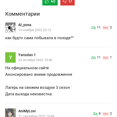
40
17
Комментарии
Al_yona
Да
11
Нет
2
13 ноября 2022 22:13
как будто сама побывала в походе^^
Yaroslav 1
Y
Да
11
Нет
1
23 октября 2022 10:40
На официальном сайте
Анонсировано аниме продовження
Лагерь на свежем воздухе 3 сезон
Дата выхода неизвестна
AniMyLovi
Да
9
Нет
2
21 сентября 2022 14:06