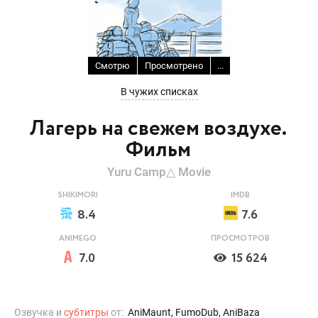
Смотрю
Просмотрено
...
В чужих списках
Лагерь на свежем воздухе.
Фильм
Yuru Camp△ Movie
SHIKIMORI
IMDB
8.4
7.6
ANIMEGO
ПРОСМОТРОВ
7.0
15 624
Озвучка и
субтитры
от:
AniMaunt, FumoDub, AniBaza