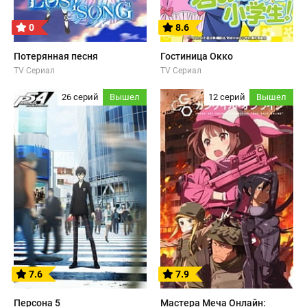
0
8.6
Потерянная песня
Гостиница Окко
TV Сериал
TV Сериал
26 серий
Вышел
12 серий
Вышел
7.6
7.9
Персона 5
Мастера Меча Онлайн: