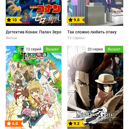
10
9.0
Детектив Конан: Палач Зеро
Так сложно любить отаку
Фильм
TV Сериал
12 серий
Вышел
23 серии
Вышел
6.0
9.2