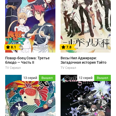
8.1
7.8
Повар-боец Сома: Третье
Весы Нил Адмирари:
блюдо — Часть II
Загадочная история Тэйто
TV Сериал
TV Сериал
13 серий
Вышел
12 серий
Вышел