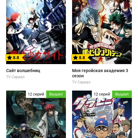
8.8
8.8
Сайт волшебниц
Моя геройская академия 3
сезон
TV Сериал
TV Сериал
12 серий
Вышел
12 серий
Вышел