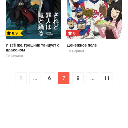
8.9
0
И всё же, грешник танцует с
Денежное поле
драконом
TV Сериал
TV Сериал
1
...
6
7
8
...
11