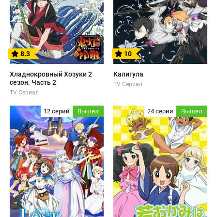
8.3
10
Хладнокровный Хозуки 2
Калигула
сезон. Часть 2
TV Сериал
TV Сериал
12 серий
Вышел
24 серии
Вышел