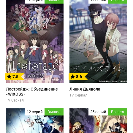
7.5
8.6
Лострейдж: Объединение
Линия Дьявола
«WIXOSS»
TV Сериал
TV Сериал
12 серий
Вышел
25 серий
Вышел