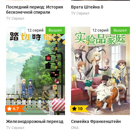
Последний период: История
Врата Штейна 0
бесконечной спирали
TV Сериал
TV Сериал
12 серий
Вышел
12 серий
Вышел
6.7
10
Железнодорожный переезд
Семейка Франкенштейн
TV Сериал
ONA