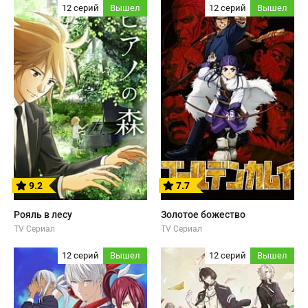
12 серий
Вышел
12 серий
Вышел
9.2
7.7
Рояль в лесу
Золотое божество
TV Сериал
TV Сериал
12 серий
Вышел
12 серий
Вышел