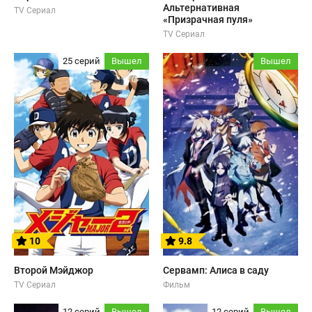
Альтернативная
TV Сериал
«Призрачная пуля»
TV Сериал
25 серий
Вышел
Вышел
10
9.8
Второй Мэйджор
Сервамп: Алиса в саду
TV Сериал
Фильм
12 серий
Вышел
12 серий
Вышел