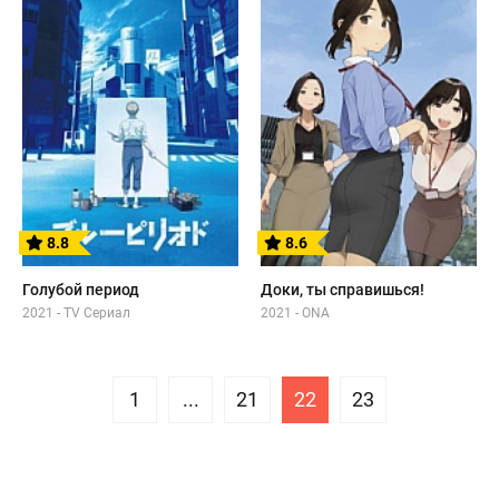
8.8
8.6
Голубой период
Доки, ты справишься!
2021 - TV Сериал
2021 - ONA
1
...
21
22
23