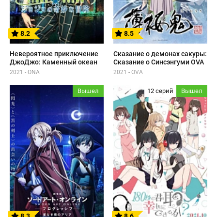
8.2
8.5
Невероятное приключение
Сказание о демонах сакуры:
ДжоДжо: Каменный океан
Сказание о Синсэнгуми OVA
2021 - ONA
2021 - OVA
Вышел
12 серий
Вышел
8.3
8.6