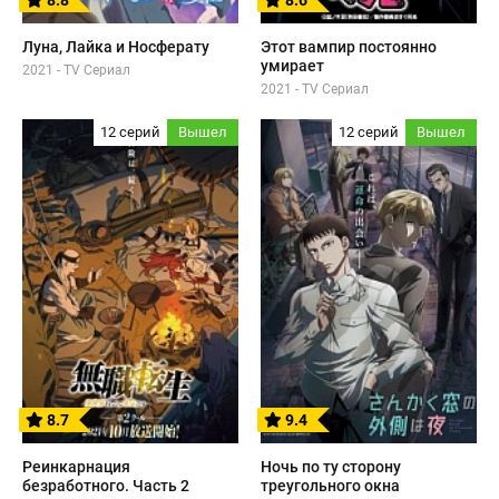
8.8
8.6
Луна, Лайка и Носферату
Этот вампир постоянно
умирает
2021 - TV Сериал
2021 - TV Сериал
12 серий
Вышел
12 серий
Вышел
8.7
9.4
Реинкарнация
Ночь по ту сторону
безработного. Часть 2
треугольного окна