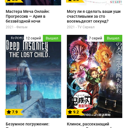
Мастера Меча Онлайн:
Могу ли я сделать ваши уши
Прогрессив — Ария в
счастливыми за сто
беззвёздной ночи
восемьдесят секунд?
2021 - Фильм
2021 - TV Сериал
12 серий
Вышел
7 серий
Вышел
7.9
9.2
Безумное погружение:
Клинок, рассекающий