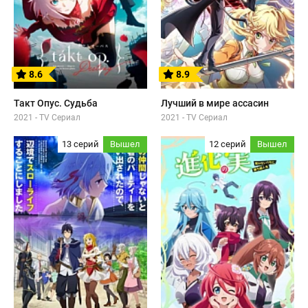
8.6
8.9
Такт Опус. Судьба
Лучший в мире ассасин
2021 - TV Сериал
2021 - TV Сериал
13 серий
Вышел
12 серий
Вышел