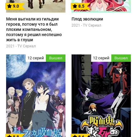
9.0
8.5
Меня выгнали из гильдии
Плод эволюции
героев, потому что я был
2021 - TV Сериал
плохим компаньоном,
поэтому я решил неспешно
жить в глуши
2021 - TV Сериал
12 серий
Вышел
12 серий
Вышел