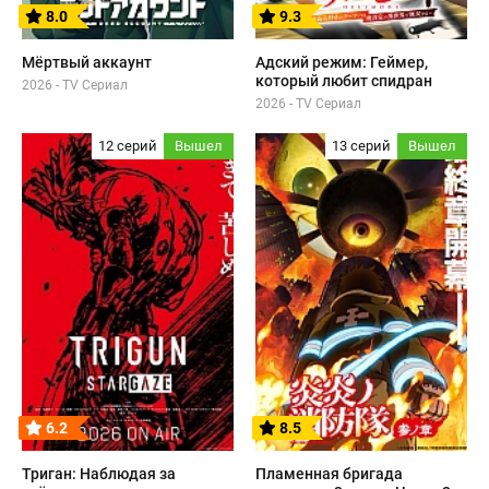
8.0
9.3
Мёртвый аккаунт
Адский режим: Геймер,
который любит спидран
2026 - TV Сериал
2026 - TV Сериал
12 серий
Вышел
13 серий
Вышел
6.2
8.5
Триган: Наблюдая за
Пламенная бригада