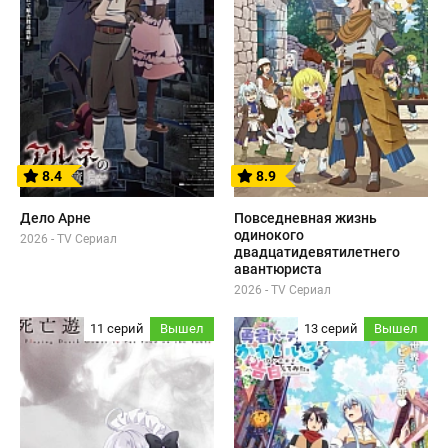
8.4
8.9
Дело Арне
Повседневная жизнь
одинокого
2026 - TV Сериал
двадцатидевятилетнего
авантюриста
2026 - TV Сериал
11 серий
Вышел
13 серий
Вышел