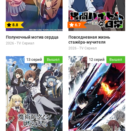
8.8
6.7
Полуночный мотив сердца
Повседневная жизнь
стажёра-мучителя
2026 - TV Сериал
2026 - TV Сериал
13 серий
Вышел
12 серий
Вышел