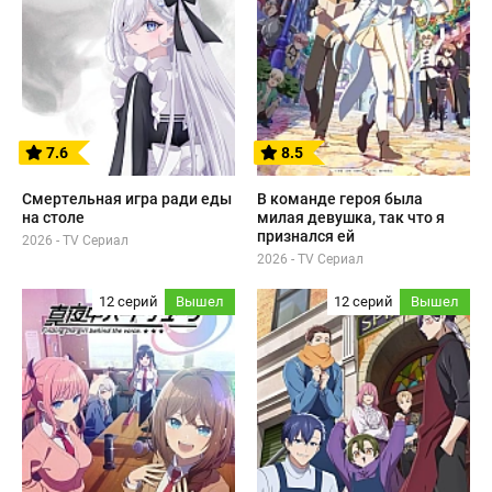
7.6
8.5
Смертельная игра ради еды
В команде героя была
на столе
милая девушка, так что я
признался ей
2026 - TV Сериал
2026 - TV Сериал
12 серий
Вышел
12 серий
Вышел