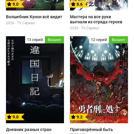
9.0
8.6
Волшебник Кунон всё видит
Мастера на все руки
выгнали из отряда героев
2026 - TV Сериал
2026 - TV Сериал
13 серий
Вышел
12 серий
Вышел
9.0
9.2
Дневник разных стран
Приговорённый быть