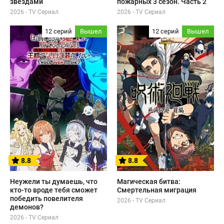
звёздами
пожарных 3 сезон. Часть 2
2026 - TV Сериал
2026 - TV Сериал
12 серий
Вышел
12 серий
Вышел
8.8
8.8
Неужели ты думаешь, что
Магическая битва:
кто-то вроде тебя сможет
Смертельная миграция
победить повелителя
2026 - TV Сериал
демонов?
2026 - TV Сериал