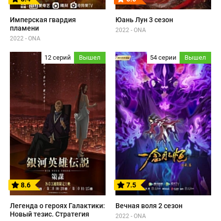
Имперская гвардия
Юань Лун 3 сезон
пламени
2022 - ONA
2022 - ONA
12 серий
Вышел
54 серии
Вышел
8.6
7.5
Легенда о героях Галактики:
Вечная воля 2 сезон
Новый тезис. Стратегия
2022 - ONA