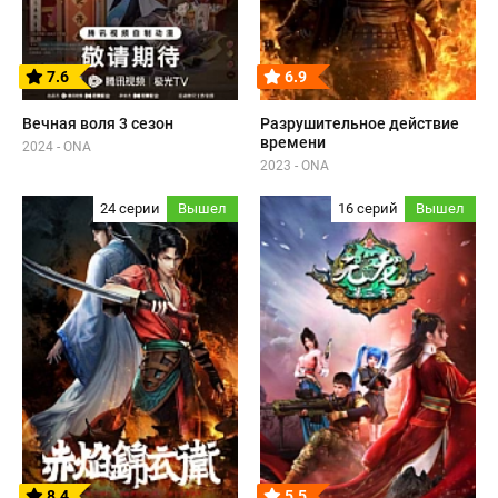
7.6
6.9
Вечная воля 3 сезон
Разрушительное действие
времени
2024 - ONA
2023 - ONA
24 серии
Вышел
16 серий
Вышел
8.4
5.5