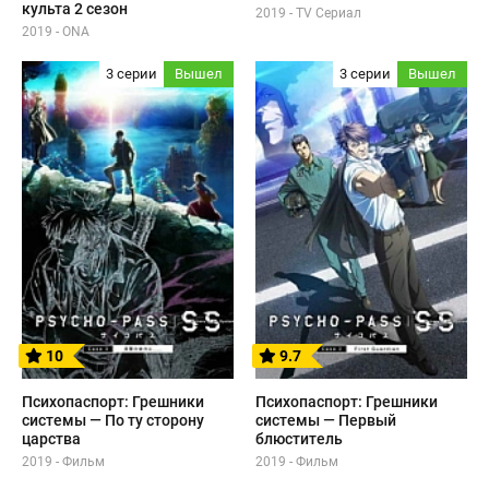
культа 2 сезон
2019 - TV Сериал
2019 - ONA
3 серии
Вышел
3 серии
Вышел
10
9.7
Психопаспорт: Грешники
Психопаспорт: Грешники
системы — По ту сторону
системы — Первый
царства
блюститель
2019 - Фильм
2019 - Фильм