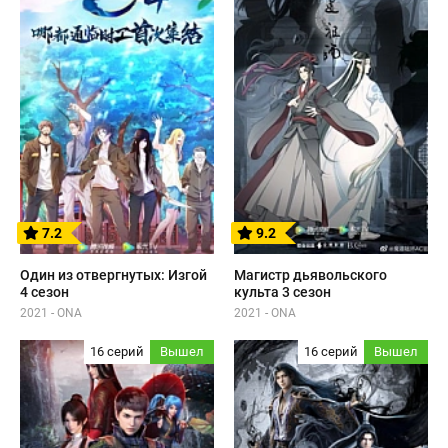
7.2
9.2
Один из отвергнутых: Изгой
Магистр дьявольского
4 сезон
культа 3 сезон
2021 - ONA
2021 - ONA
16 серий
Вышел
16 серий
Вышел