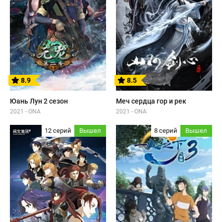
8.9
8.5
Юань Лун 2 сезон
Меч сердца гор и рек
2021 - ONA
2021 - ONA
12 серий
Вышел
8 серий
Вышел