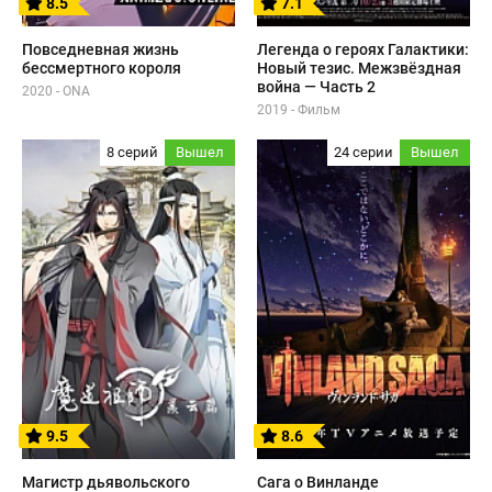
8.5
7.1
Повседневная жизнь
Легенда о героях Галактики:
бессмертного короля
Новый тезис. Межзвёздная
война — Часть 2
2020 - ONA
2019 - Фильм
8 серий
Вышел
24 серии
Вышел
9.5
8.6
Магистр дьявольского
Сага о Винланде