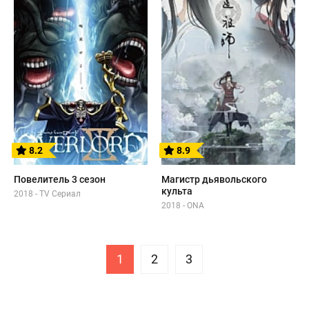
8.2
8.9
Повелитель 3 сезон
Магистр дьявольского
культа
2018 - TV Сериал
2018 - ONA
1
2
3