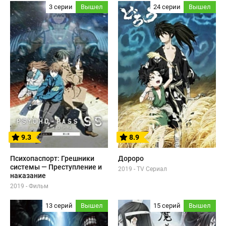
3 серии
Вышел
24 серии
Вышел
9.3
8.9
Психопаспорт: Грешники
Дороро
системы — Преступление и
2019 - TV Сериал
наказание
2019 - Фильм
13 серий
Вышел
15 серий
Вышел