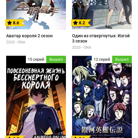
8.6
8.2
Аватар короля 2 сезон
Один из отвергнутых: Изгой
3 сезон
2020 - ONA
2020 - ONA
15 серий
Вышел
12 серий
Вышел