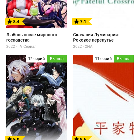
8.4
7.1
Любовь после мирового
Сказания Луминарии:
господства
Роковое перепутье
2022 - TV Сериал
2022 - ONA
12 серий
Вышел
11 серий
Вышел
9.0
8.6