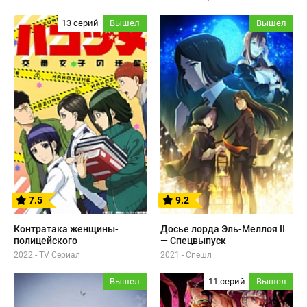
13 серий
Вышел
Вышел
7.5
9.2
Контратака женщины-
Досье лорда Эль-Меллоя II
полицейского
— Спецвыпуск
2022 - TV Сериал
2021 - Спешл
Вышел
11 серий
Вышел