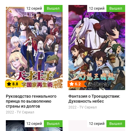
12 серий
Вышел
12 серий
Вышел
8.8
6.2
Руководство гениального
Фантазия о Троецарствии:
принца по вызволению
Духовность небес
страны из долгов
2022 - TV Сериал
2022 - TV Сериал
12 серий
Вышел
12 серий
Вышел