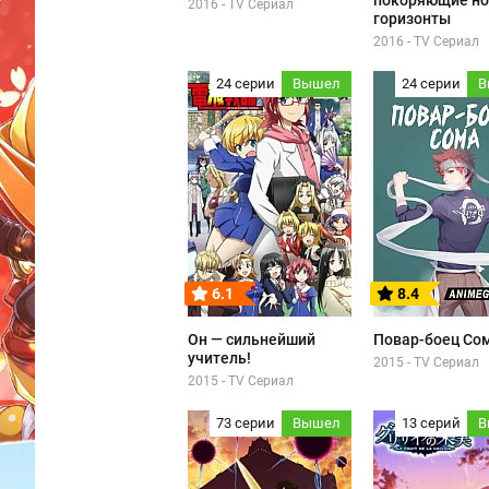
покоряющие н
2016 - TV Сериал
горизонты
2016 - TV Сериал
24 серии
Вышел
24 серии
В
6.1
8.4
Он — сильнейший
Повар-боец Со
учитель!
2015 - TV Сериал
2015 - TV Сериал
73 серии
Вышел
13 серий
В