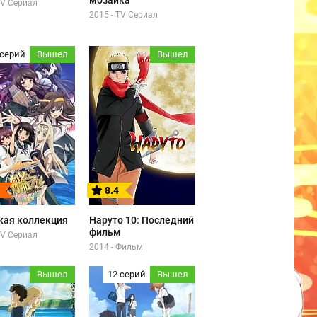
мозаика
TV Сериал
2015 - TV Сериал
 серий
Вышел
Вышел
8.4
кая коллекция
Наруто 10: Последний
фильм
TV Сериал
2014 - Фильм
Вышел
12 серий
Вышел