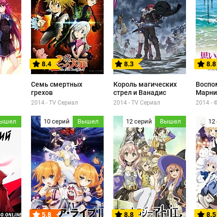
8.4
8.3
8.8
Семь смертных
Король магических
Воспо
грехов
стрел и Ванадис
Марни
2014 - TV Сериал
2014 - TV Сериал
2014 -
ышел
10 серий
Вышел
12 серий
Вышел
12
5.8
8.8
8.5