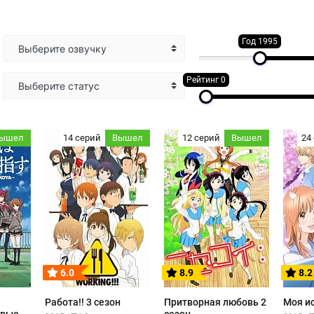
Год 1995
Выберите озвучку
Рейтинг 0
Выберите статус
ышел
14 серий
Вышел
12 серий
Вышел
24
6.0
8.9
8.2
Работа!! 3 сезон
Притворная любовь 2
Моя и