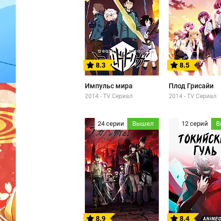
8.3
8.5
Импульс мира
Плод Грисайи
2014 - TV Сериал
2014 - TV Сериал
24 серии
Вышел
12 серий
В
8.9
8.4