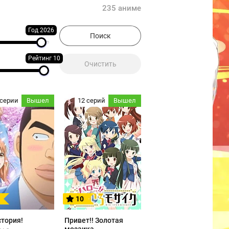
235 аниме
Год 2026
Рейтинг 10
 серии
Вышел
12 серий
Вышел
10
стория!
Привет!! Золотая