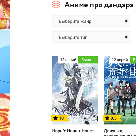
Аниме про дандэрэ
Выберите жанр
Выберите тип
12 серий
Вышел
12 серий
В
10
8.3
Норн9: Норн + Нонет
Девушки,