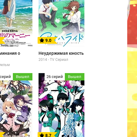
9.0
минания о
Неудержимая юность
2014 - TV Сериал
 Фильм
 серий
Вышел
26 серий
Вышел
8.7