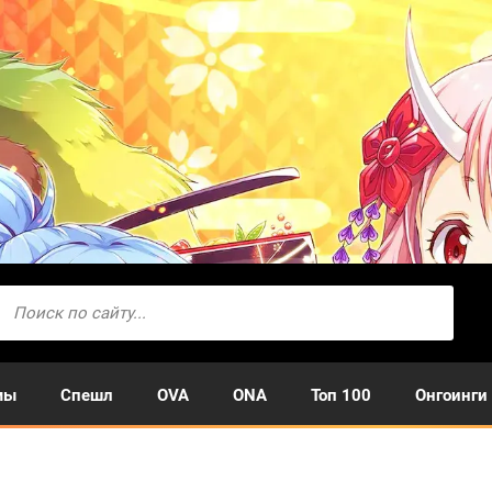
мы
Спешл
OVA
ONA
Топ 100
Онгоинги