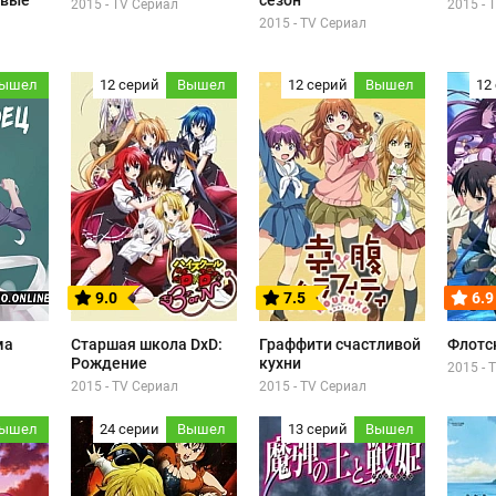
овые
сезон
2015 - TV Сериал
2015 - 
2015 - TV Сериал
ышел
12 серий
Вышел
12 серий
Вышел
12
9.0
7.5
6.9
ма
Старшая школа DxD:
Граффити счастливой
Флотс
Рождение
кухни
2015 - 
2015 - TV Сериал
2015 - TV Сериал
ышел
24 серии
Вышел
13 серий
Вышел