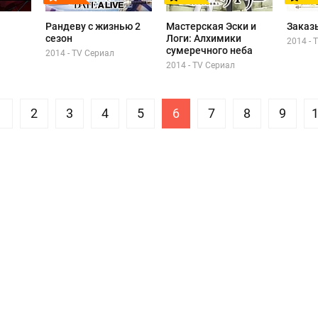
Рандеву с жизнью 2
Мастерская Эски и
Заказ
сезон
Логи: Алхимики
2014 - 
сумеречного неба
2014 - TV Сериал
2014 - TV Сериал
1
2
3
4
5
6
7
8
9