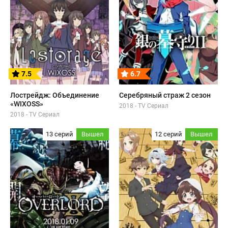
7.5
6.7
Лострейдж: Объединение
Серебряный страж 2 сезон
«WIXOSS»
2018 - TV Сериал
2018 - TV Сериал
13 серий
Вышел
12 серий
Вышел