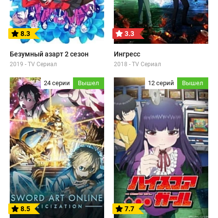
8.3
3.3
Безумный азарт 2 сезон
Ингресс
2019 - TV Сериал
2018 - TV Сериал
24 серии
Вышел
12 серий
Вышел
8.5
7.7