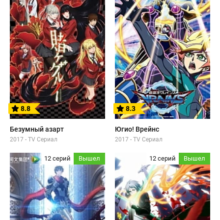
8.8
8.3
Безумный азарт
Югио! Врейнс
2017 - TV Сериал
2017 - TV Сериал
12 серий
Вышел
12 серий
Вышел