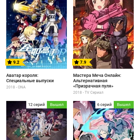
9.2
7.9
Аватар короля:
Мастера Меча Онлайн:
Специальные выпуски
Альтернативная
«Призрачная пуля»
2018 - ONA
2018 - TV Сериал
12 серий
Вышел
6 серий
Вышел