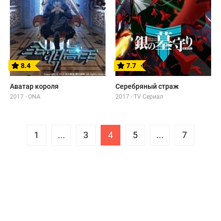
8.4
7.7
Аватар короля
Серебряный страж
2017 - ONA
2017 - TV Сериал
1
...
3
4
5
...
7