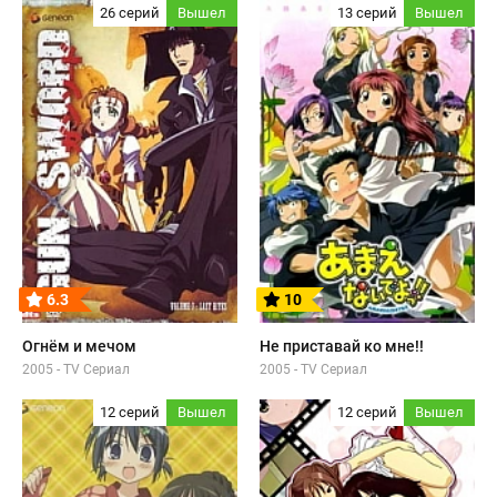
26 серий
Вышел
13 серий
Вышел
6.3
10
Огнём и мечом
Не приставай ко мне!!
2005 - TV Сериал
2005 - TV Сериал
12 серий
Вышел
12 серий
Вышел