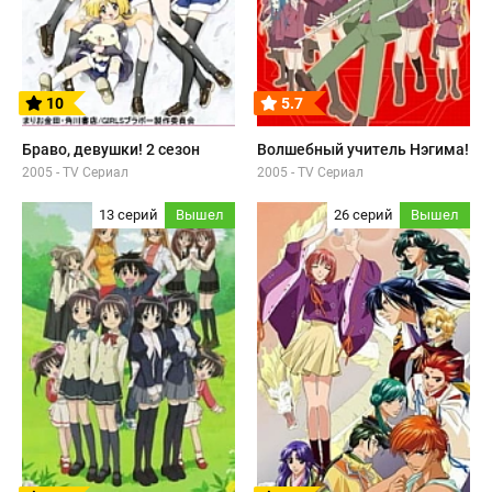
10
5.7
Браво, девушки! 2 сезон
Волшебный учитель Нэгима!
2005 - TV Сериал
2005 - TV Сериал
13 серий
Вышел
26 серий
Вышел