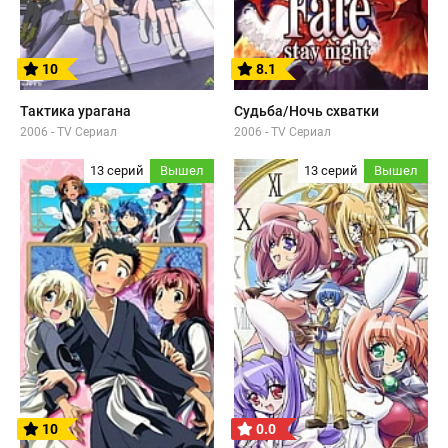
10
8.1
Тактика урагана
Судьба/Ночь схватки
2006 - TV Сериал
2006 - TV Сериал
13 серий
Вышел
13 серий
Вышел
10
0.0