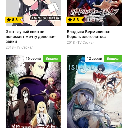
8.8
8.3
Этот глупый свин не
Владыка Вермилиона:
понимает мечту девочки-
Король алого лотоса
зайки
2018 - TV Сериал
2018 - TV Сериал
16 серий
Вышел
12 серий
Вышел