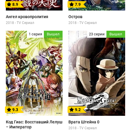
8.9
7.9
Ангел кровопролития
Остров
2018 - TV Сериал
2018 - TV Сериал
1 серия
Вышел
23 серии
Вышел
9.3
9.2
Код Гиас: Восставший Лелуш
Врата Штейна 0
– Император
2018 - TV Сериал