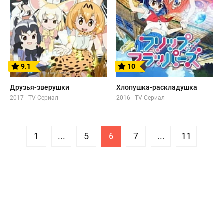
9.1
10
Друзья-зверушки
Хлопушка-раскладушка
2017 - TV Сериал
2016 - TV Сериал
1
...
5
6
7
...
11