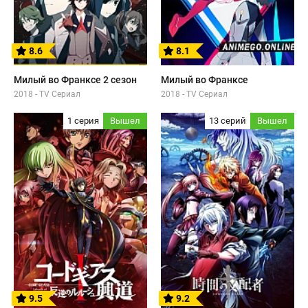
8.6
8.1
Милый во Франксе 2 сезон
Милый во Франксе
2018 - TV Сериал
2018 - TV Сериал
1 серия
Вышел
13 серий
Вышел
9.5
9.2