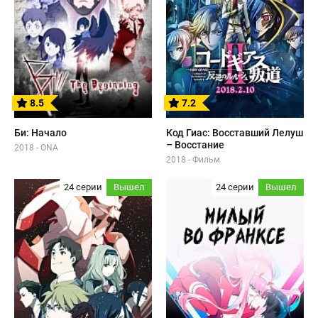
8.5
7.2
Би: Начало
Код Гиас: Восставший Лелуш
– Восстание
2018 - ONA
2018 - Фильм
24 серии
Вышел
24 серии
Вышел