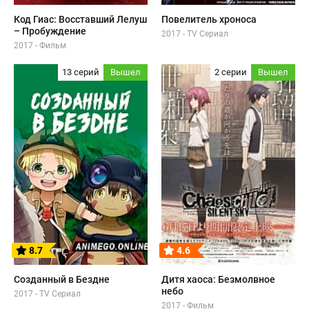
Код Гиас: Восставший Лелуш
Повелитель хроноса
– Пробуждение
2017 - TV Сериал
2017 - Фильм
13 серий
Вышел
2 серии
Вышел
8.7
4.6
Созданный в Бездне
Дитя хаоса: Безмолвное
небо
2017 - TV Сериал
2017 - Фильм